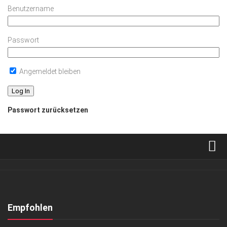
Benutzername
Passwort
Angemeldet bleiben
Passwort zurücksetzen
Verkaufsstellen
Abonnement
Kontakt, Impressum
Empfohlen
Datenschutzerklärung
EVENTS
/
GESELLSCHAFT