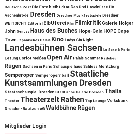
Die Ente bleibt draußen
Deutsche Post
Drei Haselnüsse für
Dresden
Aschenbrödel
Dresdner Musikfestspiele
Dresdner
Filmkritik
ElbUferei
Galerie Holger
WEITSICHT
Editorial
Film
Haus des Buches
John
Hope-Gala
HOPE Cape
Genuss
Kino
Town
Ladys Gin Night
Japanisches Palais
Landesbühnen Sachsen
La Saxe à Paris
Open Air
Lesung
Loriot
Meißen
Palais Sommer
Radebeul
Rügen
Schauspielhaus
Sachsen in Paris
Schloss Moritzburg
Staatliche
Semperoper
Semperopernball
Kunstsammlungen Dresden
Thalia
Staatsschauspiel Dresden
Städtische Galerie Dresden
Theaterzelt Rathen
Volksbank
Theater
Top Lounge
Waldbühne Rügen
Dresden-Bautzen eG
Mitglieder Login