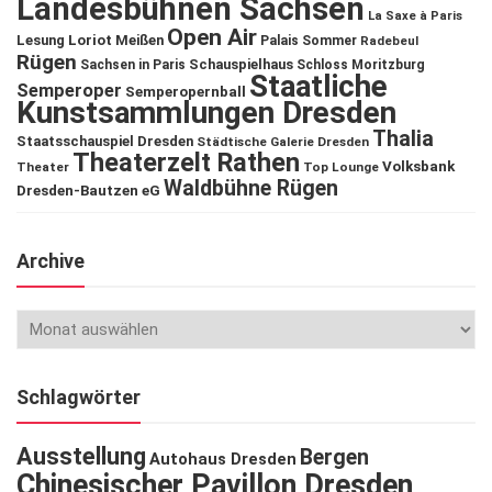
Landesbühnen Sachsen
La Saxe à Paris
Open Air
Lesung
Loriot
Meißen
Palais Sommer
Radebeul
Rügen
Schauspielhaus
Sachsen in Paris
Schloss Moritzburg
Staatliche
Semperoper
Semperopernball
Kunstsammlungen Dresden
Thalia
Staatsschauspiel Dresden
Städtische Galerie Dresden
Theaterzelt Rathen
Volksbank
Theater
Top Lounge
Waldbühne Rügen
Dresden-Bautzen eG
Archive
Schlagwörter
Ausstellung
Bergen
Autohaus Dresden
Chinesischer Pavillon Dresden