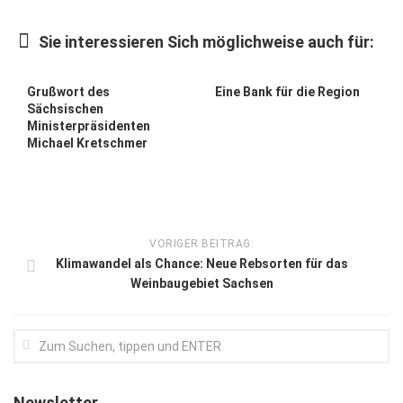
Kunst & Kultur
Sie interessieren Sich möglichweise auch für:
Lifestyle
Ausflug & Reise
Grußwort des
Eine Bank für die Region
Sächsischen
Podcast
Ministerpräsidenten
Michael Kretschmer
Top Branchen
SACHSEN IN PARIS
VORIGER BEITRAG:
Klimawandel als Chance: Neue Rebsorten für das
Weinbaugebiet Sachsen
Newsletter