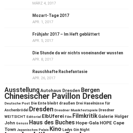
MÄRZ 4, 2017
Mozart-Tage 2017
APR. 1, 2017
Frühjahr 2017 – Im Heft geblättert
APR. 5, 2017
Die Stunde da wir nichts voneinander wussten
APR. 8, 2017
Rauschhafte Rachefantasie
APR. 26, 2017
Ausstellung
Bergen
Autohaus Dresden
Chinesischer Pavillon Dresden
Die Ente bleibt draußen
Deutsche Post
Drei Haselnüsse für
Dresden
Aschenbrödel
Dresdner Musikfestspiele
Dresdner
Filmkritik
ElbUferei
Galerie Holger
WEITSICHT
Editorial
Film
Haus des Buches
John
Hope-Gala
HOPE Cape
Genuss
Kino
Town
Ladys Gin Night
Japanisches Palais