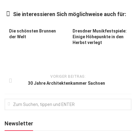
Kunst & Kultur
Sie interessieren Sich möglichweise auch für:
Lifestyle
Ausflug & Reise
Die schönsten Brunnen
Dresdner Musikfestspiele:
der Welt
Einige Höhepunkte in den
Podcast
Herbst verlegt
Top Branchen
SACHSEN IN PARIS
VORIGER BEITRAG:
30 Jahre Architektenkammer Sachsen
Newsletter