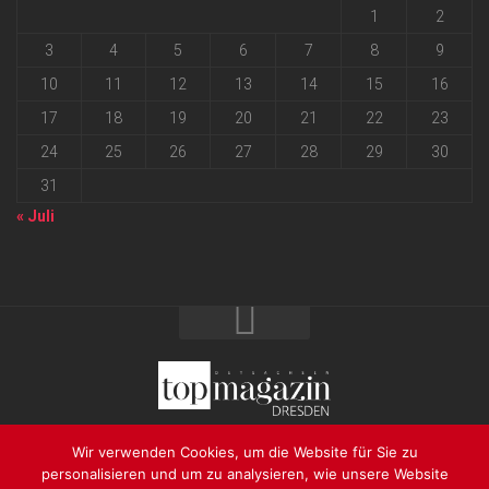
1
2
3
4
5
6
7
8
9
10
11
12
13
14
15
16
17
18
19
20
21
22
23
24
25
26
27
28
29
30
31
« Juli
2026 progressmedia Verlag & Werbeagentur GmbH • Bautzner
Wir verwenden Cookies, um die Website für Sie zu
Landstraße 62 • 01324 Dresden
personalisieren und um zu analysieren, wie unsere Website