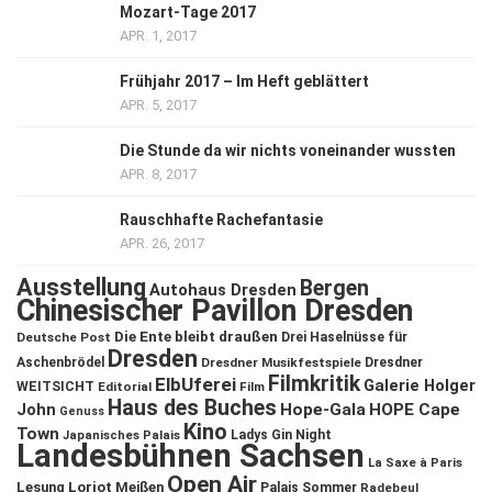
Mozart-Tage 2017
APR. 1, 2017
Frühjahr 2017 – Im Heft geblättert
APR. 5, 2017
Die Stunde da wir nichts voneinander wussten
APR. 8, 2017
Rauschhafte Rachefantasie
APR. 26, 2017
Ausstellung
Bergen
Autohaus Dresden
Chinesischer Pavillon Dresden
Die Ente bleibt draußen
Deutsche Post
Drei Haselnüsse für
Dresden
Aschenbrödel
Dresdner Musikfestspiele
Dresdner
Filmkritik
ElbUferei
Galerie Holger
WEITSICHT
Editorial
Film
Haus des Buches
John
Hope-Gala
HOPE Cape
Genuss
Kino
Town
Ladys Gin Night
Japanisches Palais
Landesbühnen Sachsen
La Saxe à Paris
Open Air
Lesung
Loriot
Meißen
Palais Sommer
Radebeul