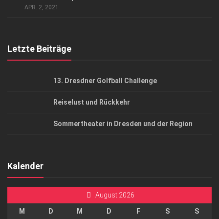
APR. 2, 2021
Top Gesundheitsforum Dresden / Ostsachsen
Mediadaten
Letzte Beiträge
13. Dresdner Golfball Challenge
Reiselust und Rückkehr
Sommertheater in Dresden und der Region
Kalender
August 2026
M
D
M
D
F
S
S