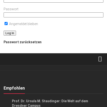
Passwort
Angemeldet bleiben
Passwort zurücksetzen
Verkaufsstellen
Abonnement
Kontakt, Impressum
Empfohlen
Datenschutzerklärung
GESELLSCHAFT
/
GESELLSCHAFT
/
HIGHLIGHTS
Prof. Dr. Ursula M. Staudinger: Die Welt auf dem
AGB
Dresdner Campus