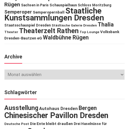
Rügen
Schauspielhaus
Sachsen in Paris
Schloss Moritzburg
Staatliche
Semperoper
Semperopernball
Kunstsammlungen Dresden
Thalia
Staatsschauspiel Dresden
Städtische Galerie Dresden
Theaterzelt Rathen
Volksbank
Theater
Top Lounge
Waldbühne Rügen
Dresden-Bautzen eG
Archive
Schlagwörter
Ausstellung
Bergen
Autohaus Dresden
Chinesischer Pavillon Dresden
Die Ente bleibt draußen
Deutsche Post
Drei Haselnüsse für