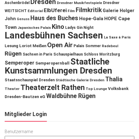
Dresden
Aschenbrödel
Dresdner Musikfestspiele
Dresdner
Filmkritik
ElbUferei
Galerie Holger
WEITSICHT
Editorial
Film
Haus des Buches
John
Hope-Gala
HOPE Cape
Genuss
Kino
Town
Ladys Gin Night
Japanisches Palais
Landesbühnen Sachsen
La Saxe à Paris
Open Air
Lesung
Loriot
Meißen
Palais Sommer
Radebeul
Rügen
Schauspielhaus
Sachsen in Paris
Schloss Moritzburg
Staatliche
Semperoper
Semperopernball
Kunstsammlungen Dresden
Thalia
Staatsschauspiel Dresden
Städtische Galerie Dresden
Theaterzelt Rathen
Volksbank
Theater
Top Lounge
Waldbühne Rügen
Dresden-Bautzen eG
Mitglieder Login
Benutzername