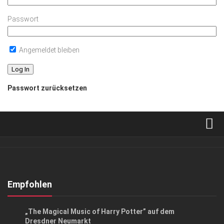
Passwort
Angemeldet bleiben
Passwort zurücksetzen
Verkaufsstellen
Abonnement
Kontakt, Impressum
Empfohlen
Datenschutzerklärung
EVENTS
„The Magical Music of Harry Potter” auf dem
AGB
Dresdner Neumarkt