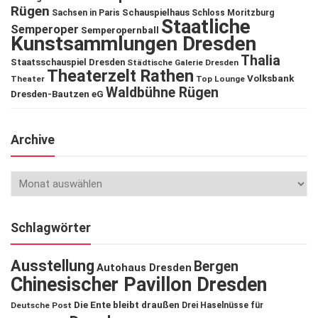
Rügen
Schauspielhaus
Sachsen in Paris
Schloss Moritzburg
Staatliche
Semperoper
Semperopernball
Kunstsammlungen Dresden
Thalia
Staatsschauspiel Dresden
Städtische Galerie Dresden
Theaterzelt Rathen
Volksbank
Theater
Top Lounge
Waldbühne Rügen
Dresden-Bautzen eG
Archive
Schlagwörter
Ausstellung
Bergen
Autohaus Dresden
Chinesischer Pavillon Dresden
Die Ente bleibt draußen
Deutsche Post
Drei Haselnüsse für