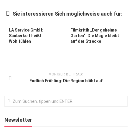
Kunst & Kultur
Sie interessieren Sich möglichweise auch für:
Lifestyle
Ausflug & Reise
LA Service GmbH:
Filmkritik „Der geheime
Sauberkeit heißt
Garten“: Die Magie bleibt
Podcast
Wohlfühlen
auf der Strecke
Top Branchen
SACHSEN IN PARIS
VORIGER BEITRAG:
Endlich Frühling: Die Region blüht auf
Newsletter