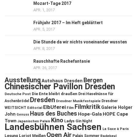
Mozart-Tage 2017
APR. 1, 2017
Frühjahr 2017 – Im Heft geblättert
APR. 5, 2017
Die Stunde da wir nichts voneinander wussten
APR. 8, 2017
Rauschhafte Rachefantasie
APR. 26, 2017
Ausstellung
Bergen
Autohaus Dresden
Chinesischer Pavillon Dresden
Die Ente bleibt draußen
Deutsche Post
Drei Haselnüsse für
Dresden
Aschenbrödel
Dresdner Musikfestspiele
Dresdner
Filmkritik
ElbUferei
Galerie Holger
WEITSICHT
Editorial
Film
Haus des Buches
John
Hope-Gala
HOPE Cape
Genuss
Kino
Town
Ladys Gin Night
Japanisches Palais
Landesbühnen Sachsen
La Saxe à Paris
Open Air
Lesung
Loriot
Meißen
Palais Sommer
Radebeul