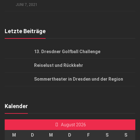
JUNI 7, 2021
Top Gesundheitsforum Dresden / Ostsachsen
Mediadaten
Letzte Beiträge
13. Dresdner Golfball Challenge
Reiselust und Rückkehr
Sommertheater in Dresden und der Region
Kalender
August 2026
M
D
M
D
F
S
S