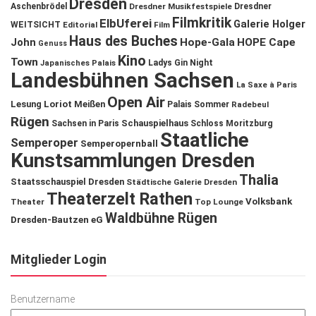
Dresden
Aschenbrödel
Dresdner Musikfestspiele
Dresdner
Filmkritik
ElbUferei
Galerie Holger
WEITSICHT
Editorial
Film
Haus des Buches
John
Hope-Gala
HOPE Cape
Genuss
Kino
Town
Ladys Gin Night
Japanisches Palais
Landesbühnen Sachsen
La Saxe à Paris
Open Air
Lesung
Loriot
Meißen
Palais Sommer
Radebeul
Rügen
Schauspielhaus
Sachsen in Paris
Schloss Moritzburg
Staatliche
Semperoper
Semperopernball
Kunstsammlungen Dresden
Thalia
Staatsschauspiel Dresden
Städtische Galerie Dresden
Theaterzelt Rathen
Volksbank
Theater
Top Lounge
Waldbühne Rügen
Dresden-Bautzen eG
Mitglieder Login
Benutzername