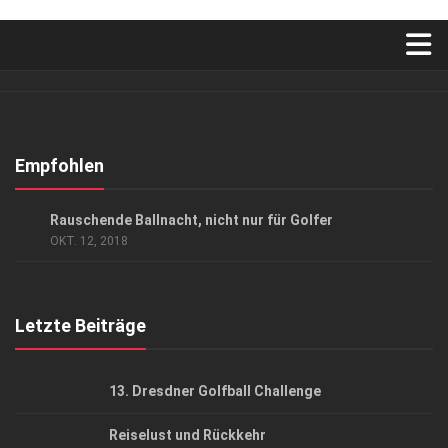
Verkaufsstellen
Abonnement
Kontakt, Impressum
Empfohlen
Datenschutzerklärung
EVENTS
/
GESELLSCHAFT
Rauschende Ballnacht, nicht nur für Golfer
AGB
OKT. 12, 2018
Top Gesundheitsforum Dresden / Ostsachsen
Mediadaten
Letzte Beiträge
13. Dresdner Golfball Challenge
Reiselust und Rückkehr