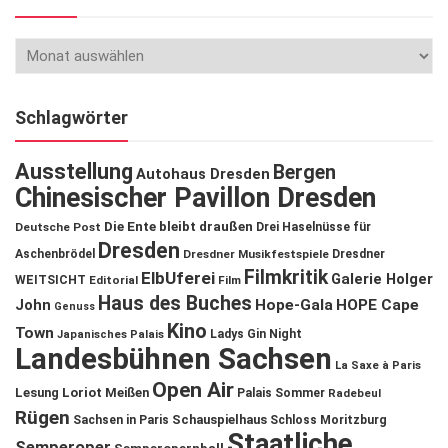
Schlagwörter
Ausstellung
Bergen
Autohaus Dresden
Chinesischer Pavillon Dresden
Die Ente bleibt draußen
Deutsche Post
Drei Haselnüsse für
Dresden
Aschenbrödel
Dresdner Musikfestspiele
Dresdner
Filmkritik
ElbUferei
Galerie Holger
WEITSICHT
Editorial
Film
Haus des Buches
John
Hope-Gala
HOPE Cape
Genuss
Kino
Town
Ladys Gin Night
Japanisches Palais
Landesbühnen Sachsen
La Saxe à Paris
Open Air
Lesung
Loriot
Meißen
Palais Sommer
Radebeul
Rügen
Schauspielhaus
Sachsen in Paris
Schloss Moritzburg
Staatliche
Semperoper