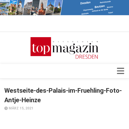
Verkaufsstellen
Abonnement
Kontakt, Impressum
Datenschutzerklärung
AGB
Architektur & Design
Westseite-des-Palais-im-Fruehling-Foto-
Top Gesundheitsforum Dresden / Ostsachsen
Events
Antje-Heinze
Mediadaten
Genuss
MÄRZ 15, 2021
Geschäft
gesund & schön