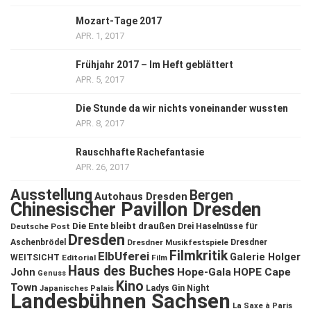
Mozart-Tage 2017
APR. 1, 2017
Frühjahr 2017 – Im Heft geblättert
APR. 5, 2017
Die Stunde da wir nichts voneinander wussten
APR. 8, 2017
Rauschhafte Rachefantasie
APR. 26, 2017
Ausstellung
Bergen
Autohaus Dresden
Chinesischer Pavillon Dresden
Die Ente bleibt draußen
Deutsche Post
Drei Haselnüsse für
Dresden
Aschenbrödel
Dresdner Musikfestspiele
Dresdner
Filmkritik
ElbUferei
Galerie Holger
WEITSICHT
Editorial
Film
Haus des Buches
John
Hope-Gala
HOPE Cape
Genuss
Kino
Town
Ladys Gin Night
Japanisches Palais
Landesbühnen Sachsen
La Saxe à Paris