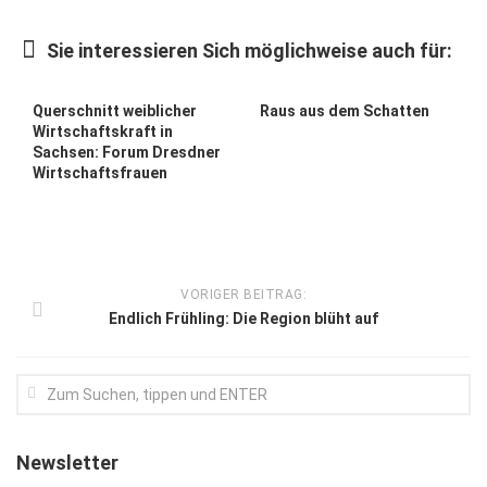
Kunst & Kultur
Sie interessieren Sich möglichweise auch für:
Lifestyle
Ausflug & Reise
Querschnitt weiblicher
Raus aus dem Schatten
Wirtschaftskraft in
Podcast
Sachsen: Forum Dresdner
Wirtschaftsfrauen
Top Branchen
SACHSEN IN PARIS
VORIGER BEITRAG:
Endlich Frühling: Die Region blüht auf
Newsletter