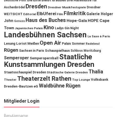
Die Ente bleibt draußen
Deutsche Post
Drei Haselnüsse für
Dresden
Aschenbrödel
Dresdner Musikfestspiele
Dresdner
Filmkritik
ElbUferei
Galerie Holger
WEITSICHT
Editorial
Film
Haus des Buches
John
Hope-Gala
HOPE Cape
Genuss
Kino
Town
Ladys Gin Night
Japanisches Palais
Landesbühnen Sachsen
La Saxe à Paris
Open Air
Lesung
Loriot
Meißen
Palais Sommer
Radebeul
Rügen
Schauspielhaus
Sachsen in Paris
Schloss Moritzburg
Staatliche
Semperoper
Semperopernball
Kunstsammlungen Dresden
Thalia
Staatsschauspiel Dresden
Städtische Galerie Dresden
Theaterzelt Rathen
Volksbank
Theater
Top Lounge
Waldbühne Rügen
Dresden-Bautzen eG
Mitglieder Login
Benutzername