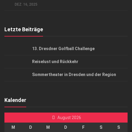
AGB
DEZ. 16, 2025
Top Gesundheitsforum Dresden / Ostsachsen
Mediadaten
Letzte Beiträge
13. Dresdner Golfball Challenge
Reiselust und Rückkehr
Sommertheater in Dresden und der Region
Kalender
August 2026
M
D
M
D
F
S
S