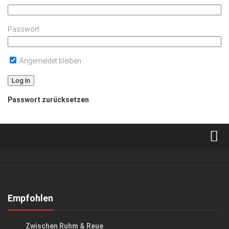
Passwort
Angemeldet bleiben
Passwort zurücksetzen
Verkaufsstellen
Abonnement
Kontakt, Impressum
Empfohlen
Datenschutzerklärung
KUNST & KULTUR
Zwischen Ruhm & Reue