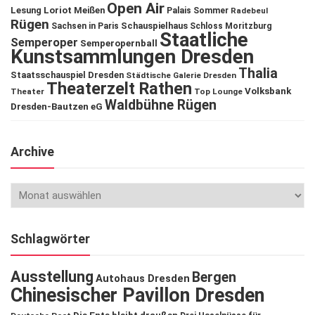
Open Air
Lesung
Loriot
Meißen
Palais Sommer
Radebeul
Rügen
Schauspielhaus
Sachsen in Paris
Schloss Moritzburg
Staatliche
Semperoper
Semperopernball
Kunstsammlungen Dresden
Thalia
Staatsschauspiel Dresden
Städtische Galerie Dresden
Theaterzelt Rathen
Volksbank
Theater
Top Lounge
Waldbühne Rügen
Dresden-Bautzen eG
Archive
Schlagwörter
Ausstellung
Bergen
Autohaus Dresden
Chinesischer Pavillon Dresden