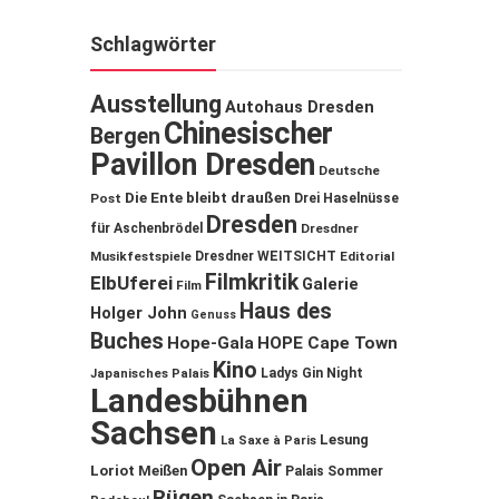
Schlagwörter
Ausstellung
Autohaus Dresden
Chinesischer
Bergen
Pavillon Dresden
Deutsche
Die Ente bleibt draußen
Post
Drei Haselnüsse
Dresden
für Aschenbrödel
Dresdner
Musikfestspiele
Dresdner WEITSICHT
Editorial
Filmkritik
ElbUferei
Galerie
Film
Haus des
Holger John
Genuss
Buches
Hope-Gala
HOPE Cape Town
Kino
Ladys Gin Night
Japanisches Palais
Landesbühnen
Sachsen
Lesung
La Saxe à Paris
Open Air
Loriot
Meißen
Palais Sommer
Rügen