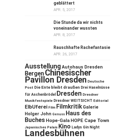
geblättert
APR. 5, 2017
Die Stunde da wir nichts
voneinander wussten
APR. 8, 2017
Rauschhafte Rachefantasie
APR. 26, 2017
Ausstellung
Autohaus Dresden
Chinesischer
Bergen
Pavillon Dresden
Deutsche
Die Ente bleibt draußen
Post
Drei Haselnüsse
Dresden
für Aschenbrödel
Dresdner
Musikfestspiele
Dresdner WEITSICHT
Editorial
Filmkritik
ElbUferei
Galerie
Film
Haus des
Holger John
Genuss
Buches
Hope-Gala
HOPE Cape Town
Kino
Ladys Gin Night
Japanisches Palais
Landesbühnen