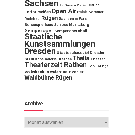
Sachsen
Lesung
La Saxe à Paris
Open Air
Loriot
Meißen
Palais Sommer
Rügen
Sachsen in Paris
Radebeul
Schauspielhaus
Schloss Moritzburg
Semperoper
Semperopernball
Staatliche
Kunstsammlungen
Dresden
Staatsschauspiel Dresden
Thalia
Städtische Galerie Dresden
Theater
Theaterzelt Rathen
Top Lounge
Volksbank Dresden-Bautzen eG
Waldbühne Rügen
Archive