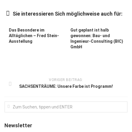
Kunst & Kultur
Sie interessieren Sich möglichweise auch für:
Lifestyle
Ausflug & Reise
Das Besondere im
Gut geplant ist halb
Alltäglichen – Fred Stein-
gewonnen: Bau- und
Podcast
Ausstellung
Ingenieur-Consulting (BIC)
GmbH
Top Branchen
SACHSEN IN PARIS
VORIGER BEITRAG:
SACHSENTRÄUME: Unsere Farbe ist Programm!
Newsletter