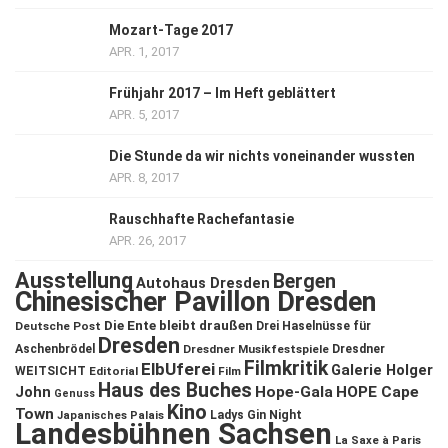
Mozart-Tage 2017
APR. 1, 2017
Frühjahr 2017 – Im Heft geblättert
APR. 5, 2017
Die Stunde da wir nichts voneinander wussten
APR. 8, 2017
Rauschhafte Rachefantasie
APR. 26, 2017
Ausstellung
Bergen
Autohaus Dresden
Chinesischer Pavillon Dresden
Die Ente bleibt draußen
Deutsche Post
Drei Haselnüsse für
Dresden
Aschenbrödel
Dresdner Musikfestspiele
Dresdner
Filmkritik
ElbUferei
Galerie Holger
WEITSICHT
Editorial
Film
Haus des Buches
John
Hope-Gala
HOPE Cape
Genuss
Kino
Town
Ladys Gin Night
Japanisches Palais
Landesbühnen Sachsen
La Saxe à Paris