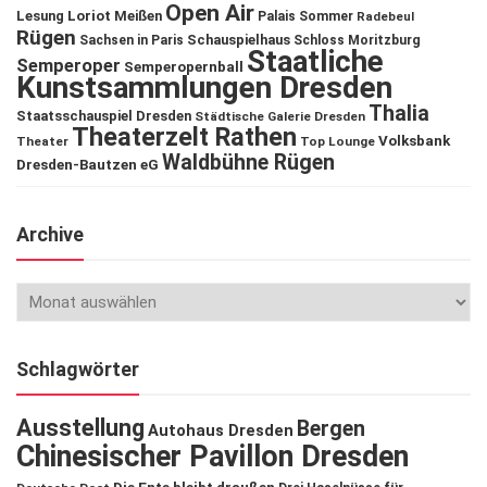
Open Air
Lesung
Loriot
Meißen
Palais Sommer
Radebeul
Rügen
Schauspielhaus
Sachsen in Paris
Schloss Moritzburg
Staatliche
Semperoper
Semperopernball
Kunstsammlungen Dresden
Thalia
Staatsschauspiel Dresden
Städtische Galerie Dresden
Theaterzelt Rathen
Volksbank
Theater
Top Lounge
Waldbühne Rügen
Dresden-Bautzen eG
Archive
Schlagwörter
Ausstellung
Bergen
Autohaus Dresden
Chinesischer Pavillon Dresden