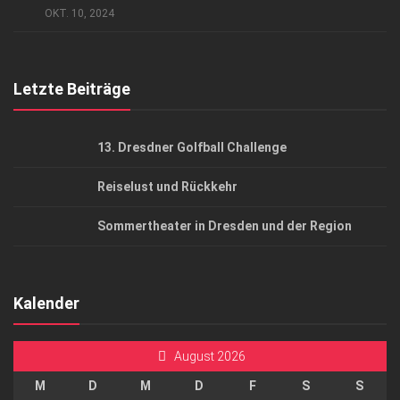
AGB
OKT. 10, 2024
Top Gesundheitsforum Dresden / Ostsachsen
Mediadaten
Letzte Beiträge
13. Dresdner Golfball Challenge
Reiselust und Rückkehr
Sommertheater in Dresden und der Region
Kalender
August 2026
M
D
M
D
F
S
S