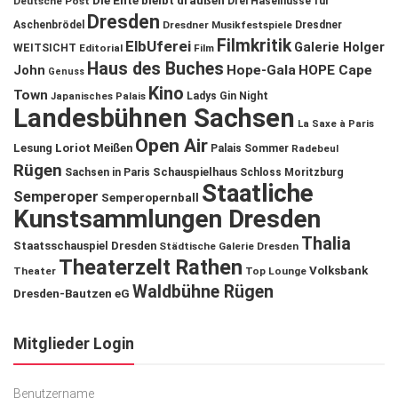
Die Ente bleibt draußen
Deutsche Post
Drei Haselnüsse für
Dresden
Aschenbrödel
Dresdner Musikfestspiele
Dresdner
Filmkritik
ElbUferei
Galerie Holger
WEITSICHT
Editorial
Film
Haus des Buches
John
Hope-Gala
HOPE Cape
Genuss
Kino
Town
Ladys Gin Night
Japanisches Palais
Landesbühnen Sachsen
La Saxe à Paris
Open Air
Lesung
Loriot
Meißen
Palais Sommer
Radebeul
Rügen
Schauspielhaus
Sachsen in Paris
Schloss Moritzburg
Staatliche
Semperoper
Semperopernball
Kunstsammlungen Dresden
Thalia
Staatsschauspiel Dresden
Städtische Galerie Dresden
Theaterzelt Rathen
Volksbank
Theater
Top Lounge
Waldbühne Rügen
Dresden-Bautzen eG
Mitglieder Login
Benutzername