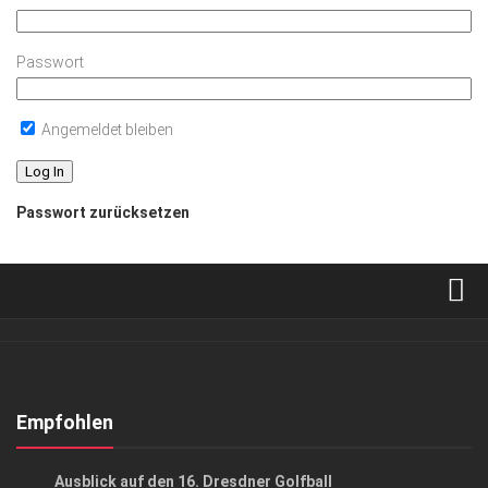
Passwort
Angemeldet bleiben
Passwort zurücksetzen
Verkaufsstellen
Abonnement
Kontakt, Impressum
Empfohlen
Datenschutzerklärung
EVENTS
/
GESELLSCHAFT
Ausblick auf den 16. Dresdner Golfball