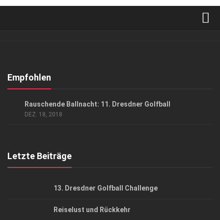
Verkaufsstellen
Abonnement
Kontakt, Impressum
Empfohlen
Datenschutzerklärung
EVENTS
/
GESELLSCHAFT
Rauschende Ballnacht: 11. Dresdner Golfball
AGB
DEZ. 18, 2018
Top Gesundheitsforum Dresden / Ostsachsen
Mediadaten
Letzte Beiträge
13. Dresdner Golfball Challenge
Reiselust und Rückkehr