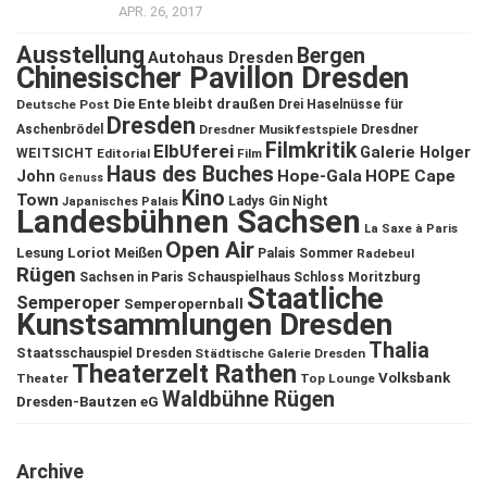
APR. 26, 2017
Ausstellung
Bergen
Autohaus Dresden
Chinesischer Pavillon Dresden
Die Ente bleibt draußen
Deutsche Post
Drei Haselnüsse für
Dresden
Aschenbrödel
Dresdner Musikfestspiele
Dresdner
Filmkritik
ElbUferei
Galerie Holger
WEITSICHT
Editorial
Film
Haus des Buches
John
Hope-Gala
HOPE Cape
Genuss
Kino
Town
Ladys Gin Night
Japanisches Palais
Landesbühnen Sachsen
La Saxe à Paris
Open Air
Lesung
Loriot
Meißen
Palais Sommer
Radebeul
Rügen
Schauspielhaus
Sachsen in Paris
Schloss Moritzburg
Staatliche
Semperoper
Semperopernball
Kunstsammlungen Dresden
Thalia
Staatsschauspiel Dresden
Städtische Galerie Dresden
Theaterzelt Rathen
Volksbank
Theater
Top Lounge
Waldbühne Rügen
Dresden-Bautzen eG
Archive