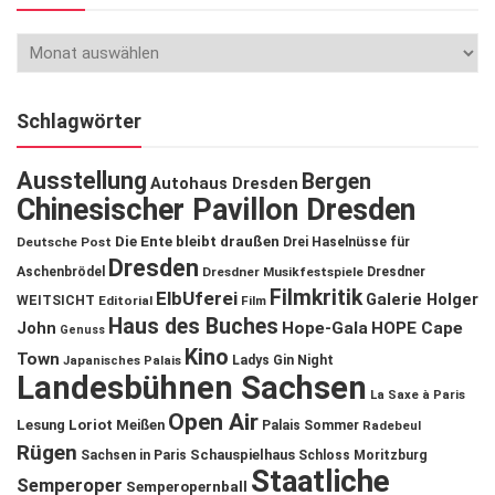
Schlagwörter
Ausstellung
Bergen
Autohaus Dresden
Chinesischer Pavillon Dresden
Die Ente bleibt draußen
Deutsche Post
Drei Haselnüsse für
Dresden
Aschenbrödel
Dresdner Musikfestspiele
Dresdner
Filmkritik
ElbUferei
Galerie Holger
WEITSICHT
Editorial
Film
Haus des Buches
John
Hope-Gala
HOPE Cape
Genuss
Kino
Town
Ladys Gin Night
Japanisches Palais
Landesbühnen Sachsen
La Saxe à Paris
Open Air
Lesung
Loriot
Meißen
Palais Sommer
Radebeul
Rügen
Schauspielhaus
Sachsen in Paris
Schloss Moritzburg
Staatliche
Semperoper
Semperopernball