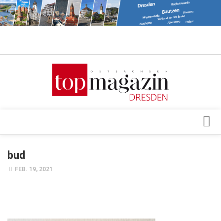
Verkaufsstellen
Abonnement
Kontakt, Impressum
Datenschutzerklärung
AGB
Architektur & Design
bud
Top Gesundheitsforum Dresden / Ostsachsen
Events
FEB. 19, 2021
Mediadaten
Genuss
Geschäft
gesund & schön