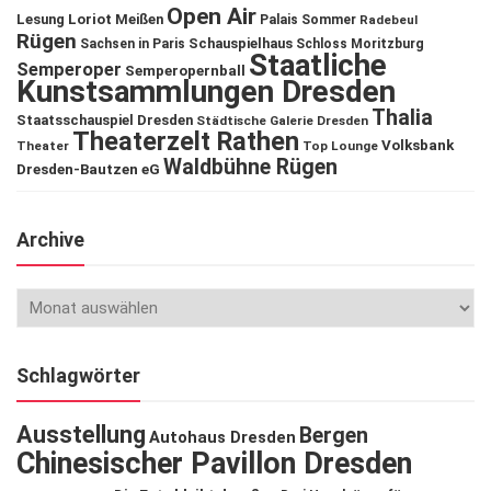
Open Air
Lesung
Loriot
Meißen
Palais Sommer
Radebeul
Rügen
Schauspielhaus
Sachsen in Paris
Schloss Moritzburg
Staatliche
Semperoper
Semperopernball
Kunstsammlungen Dresden
Thalia
Staatsschauspiel Dresden
Städtische Galerie Dresden
Theaterzelt Rathen
Volksbank
Theater
Top Lounge
Waldbühne Rügen
Dresden-Bautzen eG
Archive
Schlagwörter
Ausstellung
Bergen
Autohaus Dresden
Chinesischer Pavillon Dresden