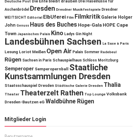
Die Ente bleibt draußen
Deutsche Post
Drei Haselnüsse für
Dresden
Aschenbrödel
Dresdner Musikfestspiele
Dresdner
Filmkritik
ElbUferei
Galerie Holger
WEITSICHT
Editorial
Film
Haus des Buches
John
Hope-Gala
HOPE Cape
Genuss
Kino
Town
Ladys Gin Night
Japanisches Palais
Landesbühnen Sachsen
La Saxe à Paris
Open Air
Lesung
Loriot
Meißen
Palais Sommer
Radebeul
Rügen
Schauspielhaus
Sachsen in Paris
Schloss Moritzburg
Staatliche
Semperoper
Semperopernball
Kunstsammlungen Dresden
Thalia
Staatsschauspiel Dresden
Städtische Galerie Dresden
Theaterzelt Rathen
Volksbank
Theater
Top Lounge
Waldbühne Rügen
Dresden-Bautzen eG
Mitglieder Login
Benutzername