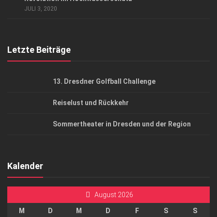
AGB
JULI 3, 2020
Top Gesundheitsforum Dresden / Ostsachsen
Mediadaten
Letzte Beiträge
13. Dresdner Golfball Challenge
Reiselust und Rückkehr
Sommertheater in Dresden und der Region
Kalender
August 2026
M
D
M
D
F
S
S