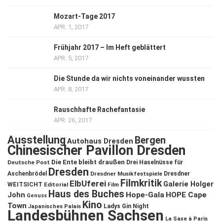
Mozart-Tage 2017
APR. 1, 2017
Frühjahr 2017 – Im Heft geblättert
APR. 5, 2017
Die Stunde da wir nichts voneinander wussten
APR. 8, 2017
Rauschhafte Rachefantasie
APR. 26, 2017
Ausstellung
Bergen
Autohaus Dresden
Chinesischer Pavillon Dresden
Die Ente bleibt draußen
Deutsche Post
Drei Haselnüsse für
Dresden
Aschenbrödel
Dresdner Musikfestspiele
Dresdner
Filmkritik
ElbUferei
Galerie Holger
WEITSICHT
Editorial
Film
Haus des Buches
John
Hope-Gala
HOPE Cape
Genuss
Kino
Town
Ladys Gin Night
Japanisches Palais
Landesbühnen Sachsen
La Saxe à Paris