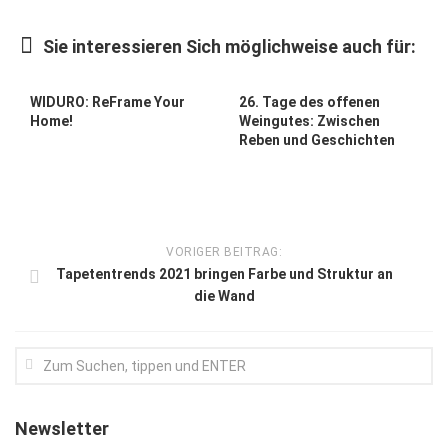
Kunst & Kultur
Sie interessieren Sich möglichweise auch für:
Lifestyle
Ausflug & Reise
WIDURO: ReFrame Your
26. Tage des offenen
Home!
Weingutes: Zwischen
Podcast
Reben und Geschichten
Top Branchen
SACHSEN IN PARIS
VORIGER BEITRAG:
Tapetentrends 2021 bringen Farbe und Struktur an
die Wand
Newsletter