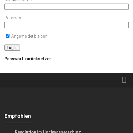
Passwort
Angemeldet bleiben
Passwort zurücksetzen
Verkaufsstellen
Abonnement
Kontakt, Impressum
Empfohlen
Datenschutzerklärung
ANZEIGE
/
GESCHÄFT
Revolution im Hochwasserschutz