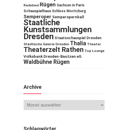
Rügen
Sachsen in Paris
Radebeul
Schauspielhaus
Schloss Moritzburg
Semperoper
Semperopernball
Staatliche
Kunstsammlungen
Dresden
Staatsschauspiel Dresden
Thalia
Städtische Galerie Dresden
Theater
Theaterzelt Rathen
Top Lounge
Volksbank Dresden-Bautzen eG
Waldbühne Rügen
Archive
Schlagwörter