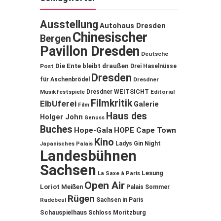
Ausstellung
Autohaus Dresden
Chinesischer
Bergen
Pavillon Dresden
Deutsche
Die Ente bleibt draußen
Post
Drei Haselnüsse
Dresden
für Aschenbrödel
Dresdner
Musikfestspiele
Dresdner WEITSICHT
Editorial
Filmkritik
ElbUferei
Galerie
Film
Haus des
Holger John
Genuss
Buches
Hope-Gala
HOPE Cape Town
Kino
Ladys Gin Night
Japanisches Palais
Landesbühnen
Sachsen
Lesung
La Saxe à Paris
Open Air
Loriot
Meißen
Palais Sommer
Rügen
Sachsen in Paris
Radebeul
Schauspielhaus
Schloss Moritzburg