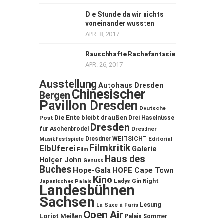
Die Stunde da wir nichts
voneinander wussten
APR. 8, 2017
Rauschhafte Rachefantasie
APR. 26, 2017
Ausstellung
Autohaus Dresden
Chinesischer
Bergen
Pavillon Dresden
Deutsche
Die Ente bleibt draußen
Post
Drei Haselnüsse
Dresden
für Aschenbrödel
Dresdner
Musikfestspiele
Dresdner WEITSICHT
Editorial
Filmkritik
ElbUferei
Galerie
Film
Haus des
Holger John
Genuss
Buches
Hope-Gala
HOPE Cape Town
Kino
Ladys Gin Night
Japanisches Palais
Landesbühnen
Sachsen
Lesung
La Saxe à Paris
Open Air
Loriot
Meißen
Palais Sommer