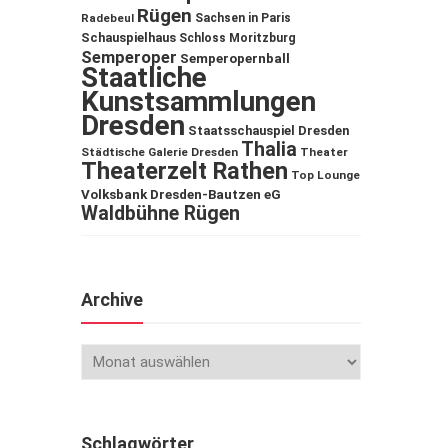
Rügen
Sachsen in Paris
Radebeul
Schauspielhaus
Schloss Moritzburg
Semperoper
Semperopernball
Staatliche
Kunstsammlungen
Dresden
Staatsschauspiel Dresden
Thalia
Städtische Galerie Dresden
Theater
Theaterzelt Rathen
Top Lounge
Volksbank Dresden-Bautzen eG
Waldbühne Rügen
Archive
Schlagwörter