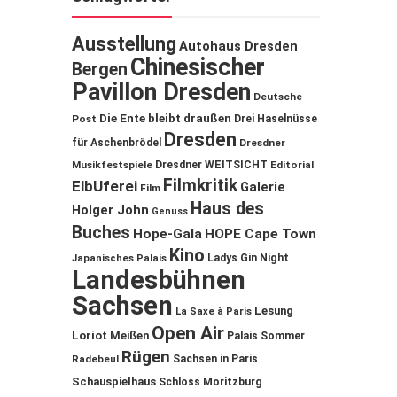
Ausstellung
Autohaus Dresden
Chinesischer
Bergen
Pavillon Dresden
Deutsche
Die Ente bleibt draußen
Post
Drei Haselnüsse
Dresden
für Aschenbrödel
Dresdner
Musikfestspiele
Dresdner WEITSICHT
Editorial
Filmkritik
ElbUferei
Galerie
Film
Haus des
Holger John
Genuss
Buches
Hope-Gala
HOPE Cape Town
Kino
Ladys Gin Night
Japanisches Palais
Landesbühnen
Sachsen
Lesung
La Saxe à Paris
Open Air
Loriot
Meißen
Palais Sommer
Rügen
Sachsen in Paris
Radebeul
Schauspielhaus
Schloss Moritzburg