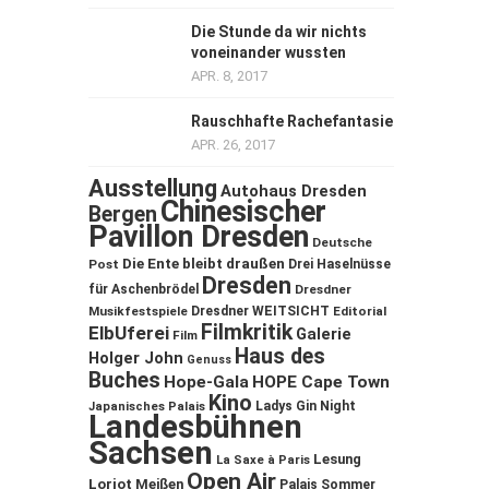
Die Stunde da wir nichts
voneinander wussten
APR. 8, 2017
Rauschhafte Rachefantasie
APR. 26, 2017
Ausstellung
Autohaus Dresden
Chinesischer
Bergen
Pavillon Dresden
Deutsche
Die Ente bleibt draußen
Post
Drei Haselnüsse
Dresden
für Aschenbrödel
Dresdner
Musikfestspiele
Dresdner WEITSICHT
Editorial
Filmkritik
ElbUferei
Galerie
Film
Haus des
Holger John
Genuss
Buches
Hope-Gala
HOPE Cape Town
Kino
Ladys Gin Night
Japanisches Palais
Landesbühnen
Sachsen
Lesung
La Saxe à Paris
Open Air
Loriot
Meißen
Palais Sommer