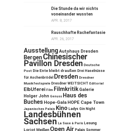
Die Stunde da wir nichts
voneinander wussten
APR. 8, 2017
Rauschhafte Rachefantasie
APR. 26, 2017
Ausstellung
Autohaus Dresden
Chinesischer
Bergen
Pavillon Dresden
Deutsche
Die Ente bleibt draußen
Post
Drei Haselnüsse
Dresden
für Aschenbrödel
Dresdner
Musikfestspiele
Dresdner WEITSICHT
Editorial
Filmkritik
ElbUferei
Galerie
Film
Haus des
Holger John
Genuss
Buches
Hope-Gala
HOPE Cape Town
Kino
Ladys Gin Night
Japanisches Palais
Landesbühnen
Sachsen
Lesung
La Saxe à Paris
Open Air
Loriot
Meißen
Palais Sommer