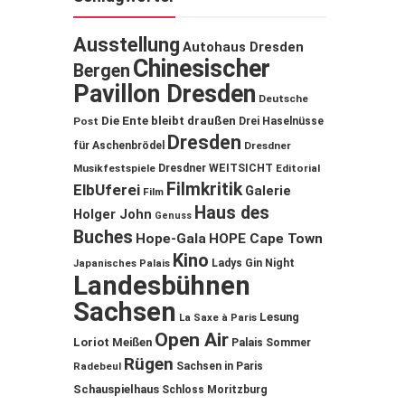
Ausstellung
Autohaus Dresden
Chinesischer
Bergen
Pavillon Dresden
Deutsche
Die Ente bleibt draußen
Post
Drei Haselnüsse
Dresden
für Aschenbrödel
Dresdner
Musikfestspiele
Dresdner WEITSICHT
Editorial
Filmkritik
ElbUferei
Galerie
Film
Haus des
Holger John
Genuss
Buches
Hope-Gala
HOPE Cape Town
Kino
Ladys Gin Night
Japanisches Palais
Landesbühnen
Sachsen
Lesung
La Saxe à Paris
Open Air
Loriot
Meißen
Palais Sommer
Rügen
Sachsen in Paris
Radebeul
Schauspielhaus
Schloss Moritzburg