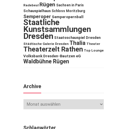
Rügen
Sachsen in Paris
Radebeul
Schauspielhaus
Schloss Moritzburg
Semperoper
Semperopernball
Staatliche
Kunstsammlungen
Dresden
Staatsschauspiel Dresden
Thalia
Städtische Galerie Dresden
Theater
Theaterzelt Rathen
Top Lounge
Volksbank Dresden-Bautzen eG
Waldbühne Rügen
Archive
Schlagwörter