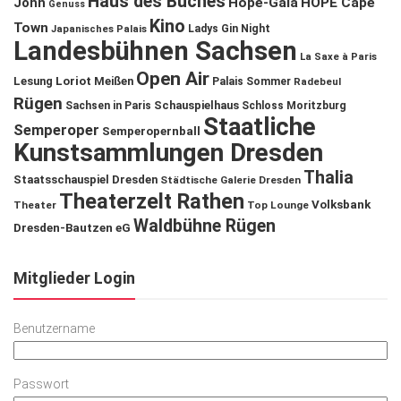
Haus des Buches
John
Hope-Gala
HOPE Cape
Genuss
Kino
Town
Ladys Gin Night
Japanisches Palais
Landesbühnen Sachsen
La Saxe à Paris
Open Air
Lesung
Loriot
Meißen
Palais Sommer
Radebeul
Rügen
Schauspielhaus
Sachsen in Paris
Schloss Moritzburg
Staatliche
Semperoper
Semperopernball
Kunstsammlungen Dresden
Thalia
Staatsschauspiel Dresden
Städtische Galerie Dresden
Theaterzelt Rathen
Volksbank
Theater
Top Lounge
Waldbühne Rügen
Dresden-Bautzen eG
Mitglieder Login
Benutzername
Passwort