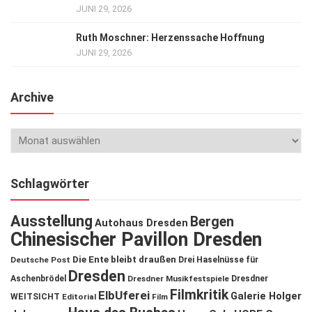
JUNI 29, 2026
Ruth Moschner: Herzenssache Hoffnung
JUNI 29, 2026
Archive
Schlagwörter
Ausstellung
Bergen
Autohaus Dresden
Chinesischer Pavillon Dresden
Die Ente bleibt draußen
Deutsche Post
Drei Haselnüsse für
Dresden
Aschenbrödel
Dresdner Musikfestspiele
Dresdner
Filmkritik
ElbUferei
Galerie Holger
WEITSICHT
Editorial
Film