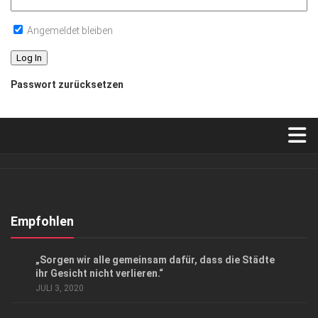
Angemeldet bleiben
Passwort zurücksetzen
Verkaufsstellen
Abonnement
Kontakt, Impressum
Empfohlen
Datenschutzerklärung
ANZEIGE
/
GESCHÄFT
„Sorgen wir alle gemeinsam dafür, dass die Städte
AGB
ihr Gesicht nicht verlieren.“
JULI 3, 2020
Top Gesundheitsforum Dresden / Ostsachsen