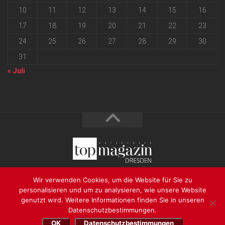
10
11
12
13
14
15
16
17
18
19
20
21
22
23
24
25
26
27
28
29
30
31
« Juli
2026 progressmedia Verlag & Werbeagentur GmbH • Bautzner
Wir verwenden Cookies, um die Website für Sie zu
Landstraße 62 • 01324 Dresden
personalisieren und um zu analysieren, wie unsere Website
genutzt wird. Weitere Informationen finden Sie in unseren
Datenschutzbestimmungen.
OK
Datenschutzbestimmungen