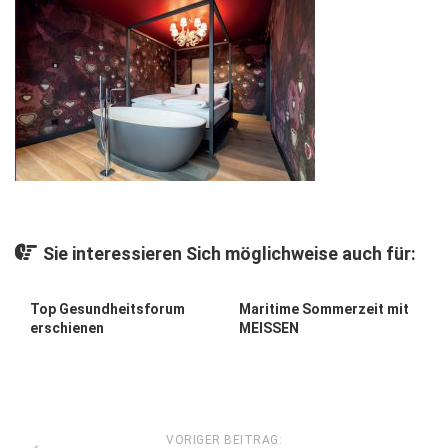
Gesellschaft
Kunst & Kultur
Lifestyle
Ausflug & Reise
Podcast
Top Branchen
SACHSEN IN PARIS
Sie interessieren Sich möglichweise auch für:
Top Gesundheitsforum
Maritime Sommerzeit mit
erschienen
MEISSEN
VORIGER BEITRAG: