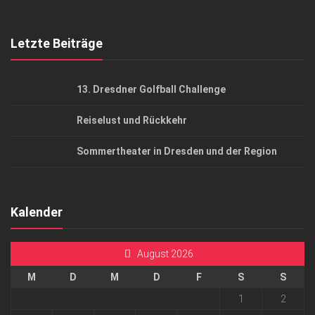
Top Gesundheitsforum Dresden / Ostsachsen
Mediadaten
Letzte Beiträge
13. Dresdner Golfball Challenge
Reiselust und Rückkehr
Sommertheater in Dresden und der Region
Kalender
August 2026
M
D
M
D
F
S
S
1
2