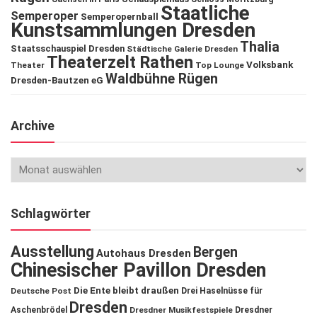
Staatliche
Semperoper
Semperopernball
Kunstsammlungen Dresden
Thalia
Staatsschauspiel Dresden
Städtische Galerie Dresden
Theaterzelt Rathen
Volksbank
Theater
Top Lounge
Waldbühne Rügen
Dresden-Bautzen eG
Archive
Schlagwörter
Ausstellung
Bergen
Autohaus Dresden
Chinesischer Pavillon Dresden
Die Ente bleibt draußen
Deutsche Post
Drei Haselnüsse für
Dresden
Aschenbrödel
Dresdner Musikfestspiele
Dresdner