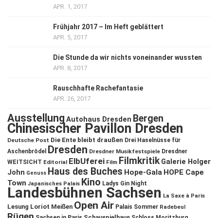
APR. 1, 2017
Frühjahr 2017 – Im Heft geblättert
APR. 5, 2017
Die Stunde da wir nichts voneinander wussten
APR. 8, 2017
Rauschhafte Rachefantasie
APR. 26, 2017
Ausstellung
Bergen
Autohaus Dresden
Chinesischer Pavillon Dresden
Die Ente bleibt draußen
Deutsche Post
Drei Haselnüsse für
Dresden
Aschenbrödel
Dresdner Musikfestspiele
Dresdner
Filmkritik
ElbUferei
Galerie Holger
WEITSICHT
Editorial
Film
Haus des Buches
John
Hope-Gala
HOPE Cape
Genuss
Kino
Town
Ladys Gin Night
Japanisches Palais
Landesbühnen Sachsen
La Saxe à Paris
Open Air
Lesung
Loriot
Meißen
Palais Sommer
Radebeul
Rügen
Schauspielhaus
Sachsen in Paris
Schloss Moritzburg