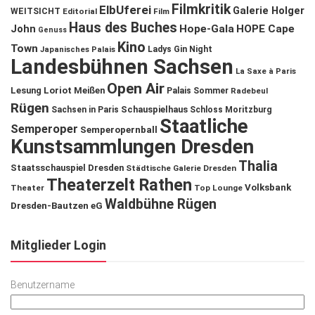
Filmkritik
ElbUferei
Galerie Holger
WEITSICHT
Editorial
Film
Haus des Buches
John
Hope-Gala
HOPE Cape
Genuss
Kino
Town
Ladys Gin Night
Japanisches Palais
Landesbühnen Sachsen
La Saxe à Paris
Open Air
Lesung
Loriot
Meißen
Palais Sommer
Radebeul
Rügen
Schauspielhaus
Sachsen in Paris
Schloss Moritzburg
Staatliche
Semperoper
Semperopernball
Kunstsammlungen Dresden
Thalia
Staatsschauspiel Dresden
Städtische Galerie Dresden
Theaterzelt Rathen
Volksbank
Theater
Top Lounge
Waldbühne Rügen
Dresden-Bautzen eG
Mitglieder Login
Benutzername