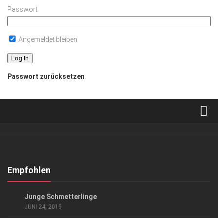
Passwort
Angemeldet bleiben
Passwort zurücksetzen
Verkaufsstellen
Abonnement
Kontakt, Impressum
Empfohlen
Datenschutzerklärung
SPORT
Junge Schmetterlinge
AGB
JUNI 24, 2019