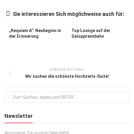
Kunst & Kultur
Sie interessieren Sich möglichweise auch für:
Lifestyle
Ausflug & Reise
„Requiem A“: Neubeginn in
Top Lounge auf der
der Erinnerung
Galopprennbahn
Podcast
Top Branchen
SACHSEN IN PARIS
VORIGER BEITRAG:
Wir suchen die schönste Hochzeits-Suite!
Newsletter
Abonnieren Sie unseren Newsletter