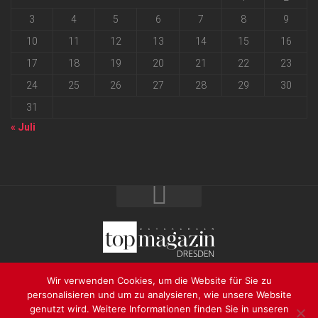
3
4
5
6
7
8
9
10
11
12
13
14
15
16
17
18
19
20
21
22
23
24
25
26
27
28
29
30
31
« Juli
2026 progressmedia Verlag & Werbeagentur GmbH • Bautzner
Wir verwenden Cookies, um die Website für Sie zu
Landstraße 62 • 01324 Dresden
personalisieren und um zu analysieren, wie unsere Website
genutzt wird. Weitere Informationen finden Sie in unseren