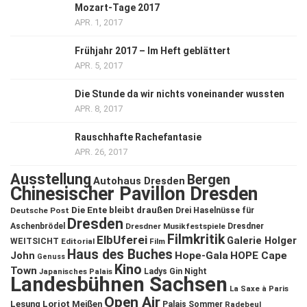
Mozart-Tage 2017
APR. 1, 2017
Frühjahr 2017 – Im Heft geblättert
APR. 5, 2017
Die Stunde da wir nichts voneinander wussten
APR. 8, 2017
Rauschhafte Rachefantasie
APR. 26, 2017
Ausstellung
Bergen
Autohaus Dresden
Chinesischer Pavillon Dresden
Die Ente bleibt draußen
Deutsche Post
Drei Haselnüsse für
Dresden
Aschenbrödel
Dresdner Musikfestspiele
Dresdner
Filmkritik
ElbUferei
Galerie Holger
WEITSICHT
Editorial
Film
Haus des Buches
John
Hope-Gala
HOPE Cape
Genuss
Kino
Town
Ladys Gin Night
Japanisches Palais
Landesbühnen Sachsen
La Saxe à Paris
Open Air
Lesung
Loriot
Meißen
Palais Sommer
Radebeul