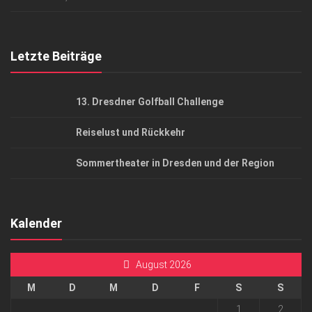
Top Gesundheitsforum Dresden / Ostsachsen
Mediadaten
Letzte Beiträge
13. Dresdner Golfball Challenge
Reiselust und Rückkehr
Sommertheater in Dresden und der Region
Kalender
August 2026
M
D
M
D
F
S
S
1
2