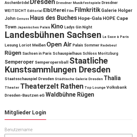
Dresden
Aschenbrödel
Dresdner Musikfestspiele
Dresdner
Filmkritik
ElbUferei
Galerie Holger
WEITSICHT
Editorial
Film
Haus des Buches
John
Hope-Gala
HOPE Cape
Genuss
Kino
Town
Ladys Gin Night
Japanisches Palais
Landesbühnen Sachsen
La Saxe à Paris
Open Air
Lesung
Loriot
Meißen
Palais Sommer
Radebeul
Rügen
Schauspielhaus
Sachsen in Paris
Schloss Moritzburg
Staatliche
Semperoper
Semperopernball
Kunstsammlungen Dresden
Thalia
Staatsschauspiel Dresden
Städtische Galerie Dresden
Theaterzelt Rathen
Volksbank
Theater
Top Lounge
Waldbühne Rügen
Dresden-Bautzen eG
Mitglieder Login
Benutzername