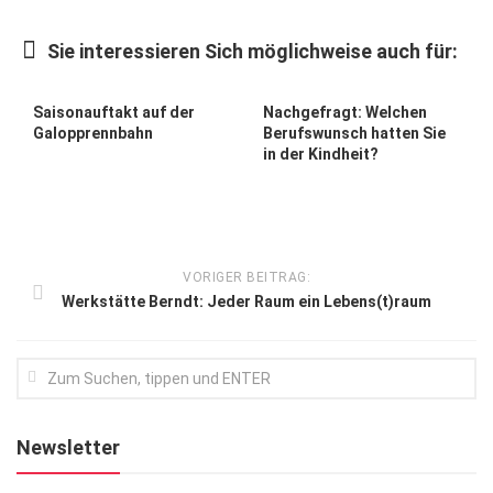
Kunst & Kultur
Sie interessieren Sich möglichweise auch für:
Lifestyle
Ausflug & Reise
Saisonauftakt auf der
Nachgefragt: Welchen
Galopprennbahn
Berufswunsch hatten Sie
Podcast
in der Kindheit?
Top Branchen
SACHSEN IN PARIS
VORIGER BEITRAG:
Werkstätte Berndt: Jeder Raum ein Lebens(t)raum
Newsletter