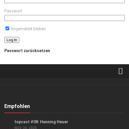
Passwort
Angemeldet bleiben
Passwort zurücksetzen
Verkaufsstellen
Abonnement
Kontakt, Impressum
Empfohlen
Datenschutzerklärung
PODCAST
topcast #08: Henning Heuer
AGB
NOV. 26, 2020