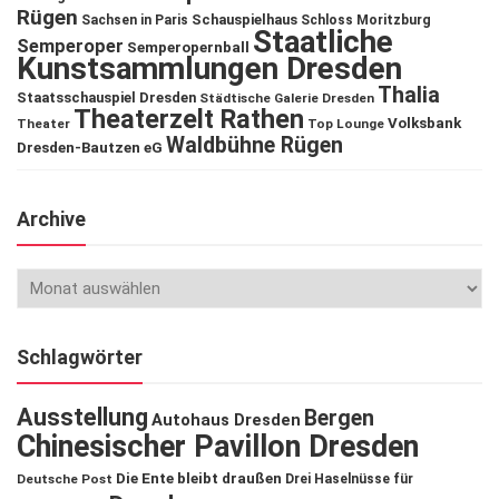
Rügen
Schauspielhaus
Sachsen in Paris
Schloss Moritzburg
Staatliche
Semperoper
Semperopernball
Kunstsammlungen Dresden
Thalia
Staatsschauspiel Dresden
Städtische Galerie Dresden
Theaterzelt Rathen
Volksbank
Theater
Top Lounge
Waldbühne Rügen
Dresden-Bautzen eG
Archive
Schlagwörter
Ausstellung
Bergen
Autohaus Dresden
Chinesischer Pavillon Dresden
Die Ente bleibt draußen
Deutsche Post
Drei Haselnüsse für