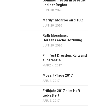
Sommertheater in Dresden
und der Region
JUNI 30, 2026
Marilyn Monroe wird 100!
JUNI 29, 2026
Ruth Moschner:
Herzenssache Hoffnung
JUNI 29, 2026
Filmfest Dresden: Kurz und
substanziell
MÄRZ 4, 2017
Mozart-Tage 2017
APR. 1, 2017
Frühjahr 2017 – Im Heft
geblättert
APR. 5, 2017