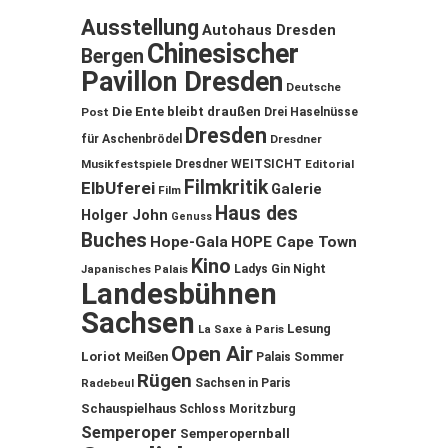
Ausstellung
Autohaus Dresden
Chinesischer
Bergen
Pavillon Dresden
Deutsche
Die Ente bleibt draußen
Post
Drei Haselnüsse
Dresden
für Aschenbrödel
Dresdner
Musikfestspiele
Dresdner WEITSICHT
Editorial
Filmkritik
ElbUferei
Galerie
Film
Haus des
Holger John
Genuss
Buches
Hope-Gala
HOPE Cape Town
Kino
Ladys Gin Night
Japanisches Palais
Landesbühnen
Sachsen
Lesung
La Saxe à Paris
Open Air
Loriot
Meißen
Palais Sommer
Rügen
Sachsen in Paris
Radebeul
Schauspielhaus
Schloss Moritzburg
Semperoper
Semperopernball