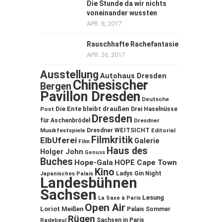
Die Stunde da wir nichts
voneinander wussten
APR. 8, 2017
Rauschhafte Rachefantasie
APR. 26, 2017
Ausstellung
Autohaus Dresden
Chinesischer
Bergen
Pavillon Dresden
Deutsche
Die Ente bleibt draußen
Post
Drei Haselnüsse
Dresden
für Aschenbrödel
Dresdner
Musikfestspiele
Dresdner WEITSICHT
Editorial
Filmkritik
ElbUferei
Galerie
Film
Haus des
Holger John
Genuss
Buches
Hope-Gala
HOPE Cape Town
Kino
Ladys Gin Night
Japanisches Palais
Landesbühnen
Sachsen
Lesung
La Saxe à Paris
Open Air
Loriot
Meißen
Palais Sommer
Rügen
Sachsen in Paris
Radebeul