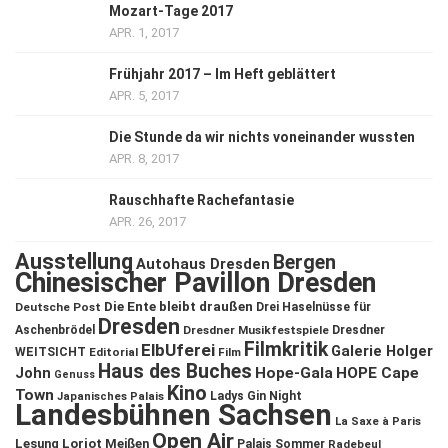
Mozart-Tage 2017
APR. 1, 2017
Frühjahr 2017 – Im Heft geblättert
APR. 5, 2017
Die Stunde da wir nichts voneinander wussten
APR. 8, 2017
Rauschhafte Rachefantasie
APR. 26, 2017
Ausstellung
Bergen
Autohaus Dresden
Chinesischer Pavillon Dresden
Die Ente bleibt draußen
Deutsche Post
Drei Haselnüsse für
Dresden
Aschenbrödel
Dresdner Musikfestspiele
Dresdner
Filmkritik
ElbUferei
Galerie Holger
WEITSICHT
Editorial
Film
Haus des Buches
John
Hope-Gala
HOPE Cape
Genuss
Kino
Town
Ladys Gin Night
Japanisches Palais
Landesbühnen Sachsen
La Saxe à Paris
Open Air
Lesung
Loriot
Meißen
Palais Sommer
Radebeul