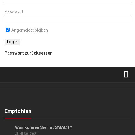
Passwort
Angemeldet bleiben
Passwort zurücksetzen
Verkaufsstellen
Abonnement
Kontakt, Impressum
Empfohlen
Datenschutzerklärung
ANZEIGE
/
GESCHÄFT
Was können Sie mit SMACT?
AGB
JUNI 30, 2021