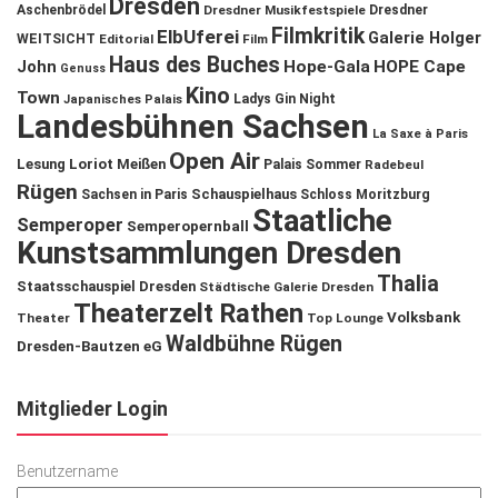
Dresden
Aschenbrödel
Dresdner Musikfestspiele
Dresdner
Filmkritik
ElbUferei
Galerie Holger
WEITSICHT
Editorial
Film
Haus des Buches
John
Hope-Gala
HOPE Cape
Genuss
Kino
Town
Ladys Gin Night
Japanisches Palais
Landesbühnen Sachsen
La Saxe à Paris
Open Air
Lesung
Loriot
Meißen
Palais Sommer
Radebeul
Rügen
Schauspielhaus
Sachsen in Paris
Schloss Moritzburg
Staatliche
Semperoper
Semperopernball
Kunstsammlungen Dresden
Thalia
Staatsschauspiel Dresden
Städtische Galerie Dresden
Theaterzelt Rathen
Volksbank
Theater
Top Lounge
Waldbühne Rügen
Dresden-Bautzen eG
Mitglieder Login
Benutzername