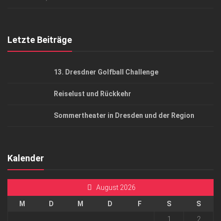
Top Gesundheitsforum Dresden / Ostsachsen
Mediadaten
Letzte Beiträge
13. Dresdner Golfball Challenge
Reiselust und Rückkehr
Sommertheater in Dresden und der Region
Kalender
August 2026
M
D
M
D
F
S
S
1
2