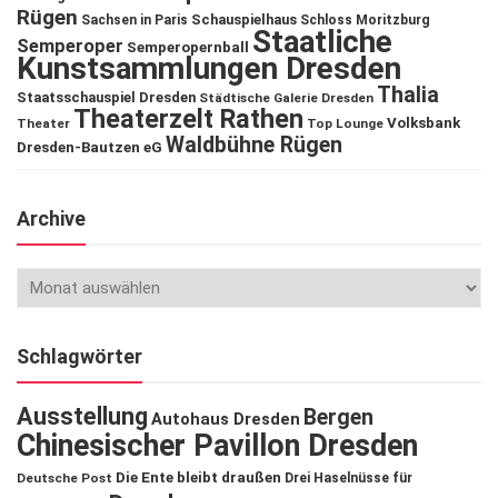
Rügen
Schauspielhaus
Sachsen in Paris
Schloss Moritzburg
Staatliche
Semperoper
Semperopernball
Kunstsammlungen Dresden
Thalia
Staatsschauspiel Dresden
Städtische Galerie Dresden
Theaterzelt Rathen
Volksbank
Theater
Top Lounge
Waldbühne Rügen
Dresden-Bautzen eG
Archive
Schlagwörter
Ausstellung
Bergen
Autohaus Dresden
Chinesischer Pavillon Dresden
Die Ente bleibt draußen
Deutsche Post
Drei Haselnüsse für