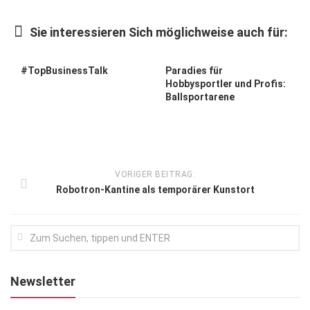
Kunst & Kultur
Sie interessieren Sich möglichweise auch für:
Lifestyle
Ausflug & Reise
#TopBusinessTalk
Paradies für
Hobbysportler und Profis:
Podcast
Ballsportarene
Top Branchen
SACHSEN IN PARIS
VORIGER BEITRAG:
Robotron-Kantine als temporärer Kunstort
Newsletter