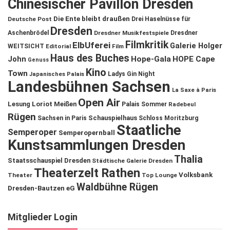
Chinesischer Pavillon Dresden
Die Ente bleibt draußen
Deutsche Post
Drei Haselnüsse für
Dresden
Aschenbrödel
Dresdner Musikfestspiele
Dresdner
Filmkritik
ElbUferei
Galerie Holger
WEITSICHT
Editorial
Film
Haus des Buches
John
Hope-Gala
HOPE Cape
Genuss
Kino
Town
Ladys Gin Night
Japanisches Palais
Landesbühnen Sachsen
La Saxe à Paris
Open Air
Lesung
Loriot
Meißen
Palais Sommer
Radebeul
Rügen
Schauspielhaus
Sachsen in Paris
Schloss Moritzburg
Staatliche
Semperoper
Semperopernball
Kunstsammlungen Dresden
Thalia
Staatsschauspiel Dresden
Städtische Galerie Dresden
Theaterzelt Rathen
Volksbank
Theater
Top Lounge
Waldbühne Rügen
Dresden-Bautzen eG
Mitglieder Login