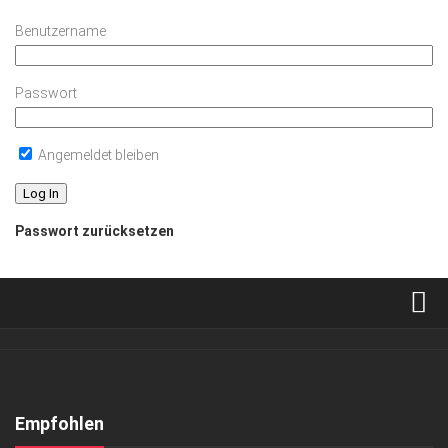
Benutzername
Passwort
Angemeldet bleiben
Passwort zurücksetzen
Verkaufsstellen
Abonnement
Kontakt, Impressum
Empfohlen