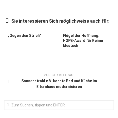
Kunst & Kultur
Lifestyle
Sie interessieren Sich möglichweise auch für:
Ausflug & Reise
„Gegen den Strich”
Flügel der Hoffnung:
Podcast
HOPE-Award für Reiner
Meutsch
Top Branchen
SACHSEN IN PARIS
VORIGER BEITRAG:
Sonnenstrahl e.V. konnte Bad und Küche im
Elternhaus modernisieren