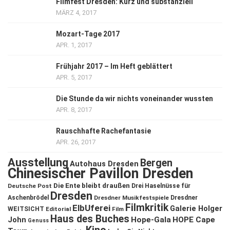
Filmfest Dresden: Kurz und substanziell
MÄRZ 4, 2017
Mozart-Tage 2017
APR. 1, 2017
Frühjahr 2017 – Im Heft geblättert
APR. 5, 2017
Die Stunde da wir nichts voneinander wussten
APR. 8, 2017
Rauschhafte Rachefantasie
APR. 26, 2017
Ausstellung
Bergen
Autohaus Dresden
Chinesischer Pavillon Dresden
Die Ente bleibt draußen
Deutsche Post
Drei Haselnüsse für
Dresden
Aschenbrödel
Dresdner Musikfestspiele
Dresdner
Filmkritik
ElbUferei
Galerie Holger
WEITSICHT
Editorial
Film
Haus des Buches
John
Hope-Gala
HOPE Cape
Genuss