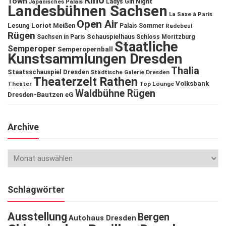
Kino
Town
Ladys Gin Night
Japanisches Palais
Landesbühnen Sachsen
La Saxe à Paris
Open Air
Lesung
Loriot
Meißen
Palais Sommer
Radebeul
Rügen
Schauspielhaus
Sachsen in Paris
Schloss Moritzburg
Staatliche
Semperoper
Semperopernball
Kunstsammlungen Dresden
Thalia
Staatsschauspiel Dresden
Städtische Galerie Dresden
Theaterzelt Rathen
Volksbank
Theater
Top Lounge
Waldbühne Rügen
Dresden-Bautzen eG
Archive
Schlagwörter
Ausstellung
Bergen
Autohaus Dresden