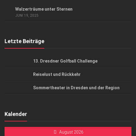
Datenschutzerklärung
EVENTS
/
KUNST & KULTUR
Walzerträume unter Sternen
AGB
JUNI 19, 2025
Top Gesundheitsforum Dresden / Ostsachsen
Mediadaten
Letzte Beiträge
13. Dresdner Golfball Challenge
Reiselust und Rückkehr
Sommertheater in Dresden und der Region
Kalender
August 2026