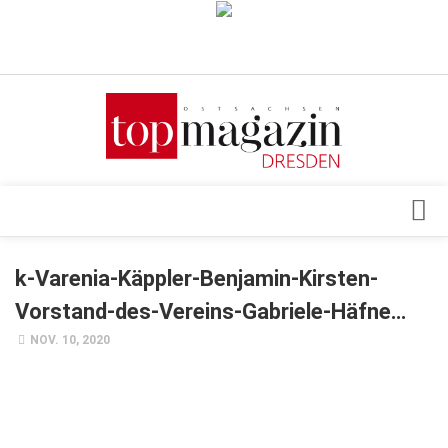
Verkaufsstellen
Abonnement
Kontakt, Impressum
Datenschutzerklärung
AGB
Architektur & Design
k-Varenia-Käppler-Benjamin-Kirsten-
Top Gesundheitsforum Dresden / Ostsachsen
Events
Vorstand-des-Vereins-Gabriele-Häfne…
Mediadaten
Genuss
NOV. 10, 2020
Geschäft
gesund & schön
Gesellschaft