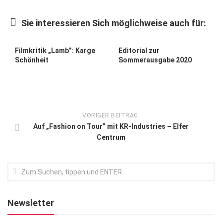
Kunst & Kultur
Sie interessieren Sich möglichweise auch für:
Lifestyle
Ausflug & Reise
Filmkritik „Lamb”: Karge
Editorial zur
Schönheit
Sommerausgabe 2020
Podcast
Top Branchen
SACHSEN IN PARIS
VORIGER BEITRAG:
Auf „Fashion on Tour” mit KR-Industries – Elfer
Centrum
Newsletter