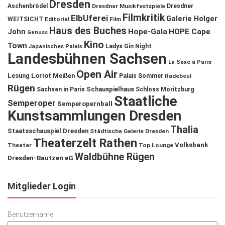
Dresden
Aschenbrödel
Dresdner Musikfestspiele
Dresdner
Filmkritik
ElbUferei
Galerie Holger
WEITSICHT
Editorial
Film
Haus des Buches
John
Hope-Gala
HOPE Cape
Genuss
Kino
Town
Ladys Gin Night
Japanisches Palais
Landesbühnen Sachsen
La Saxe à Paris
Open Air
Lesung
Loriot
Meißen
Palais Sommer
Radebeul
Rügen
Schauspielhaus
Sachsen in Paris
Schloss Moritzburg
Staatliche
Semperoper
Semperopernball
Kunstsammlungen Dresden
Thalia
Staatsschauspiel Dresden
Städtische Galerie Dresden
Theaterzelt Rathen
Volksbank
Theater
Top Lounge
Waldbühne Rügen
Dresden-Bautzen eG
Mitglieder Login
Benutzername