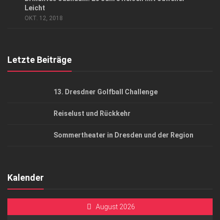
Leicht
Top Gesundheitsforum Dresden / Ostsachsen
OKT. 12, 2018
Mediadaten
Letzte Beiträge
13. Dresdner Golfball Challenge
Reiselust und Rückkehr
Sommertheater in Dresden und der Region
Kalender
August 2026