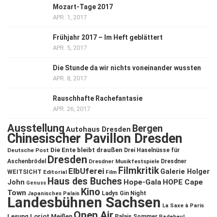
Mozart-Tage 2017
APR. 1, 2017
Frühjahr 2017 – Im Heft geblättert
APR. 5, 2017
Die Stunde da wir nichts voneinander wussten
APR. 8, 2017
Rauschhafte Rachefantasie
APR. 26, 2017
Ausstellung
Bergen
Autohaus Dresden
Chinesischer Pavillon Dresden
Die Ente bleibt draußen
Deutsche Post
Drei Haselnüsse für
Dresden
Aschenbrödel
Dresdner Musikfestspiele
Dresdner
Filmkritik
ElbUferei
Galerie Holger
WEITSICHT
Editorial
Film
Haus des Buches
John
Hope-Gala
HOPE Cape
Genuss
Kino
Town
Ladys Gin Night
Japanisches Palais
Landesbühnen Sachsen
La Saxe à Paris
Open Air
Lesung
Loriot
Meißen
Palais Sommer
Radebeul