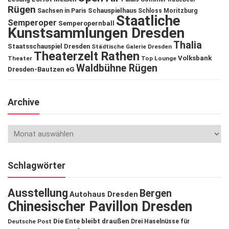
Rügen
Schauspielhaus
Sachsen in Paris
Schloss Moritzburg
Staatliche
Semperoper
Semperopernball
Kunstsammlungen Dresden
Thalia
Staatsschauspiel Dresden
Städtische Galerie Dresden
Theaterzelt Rathen
Volksbank
Theater
Top Lounge
Waldbühne Rügen
Dresden-Bautzen eG
Archive
Schlagwörter
Ausstellung
Bergen
Autohaus Dresden
Chinesischer Pavillon Dresden
Die Ente bleibt draußen
Deutsche Post
Drei Haselnüsse für