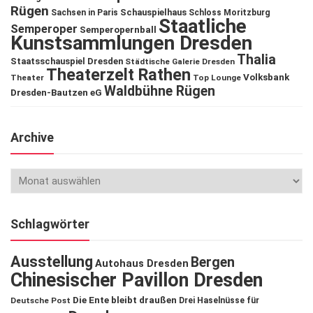
Rügen
Schauspielhaus
Sachsen in Paris
Schloss Moritzburg
Staatliche
Semperoper
Semperopernball
Kunstsammlungen Dresden
Thalia
Staatsschauspiel Dresden
Städtische Galerie Dresden
Theaterzelt Rathen
Volksbank
Theater
Top Lounge
Waldbühne Rügen
Dresden-Bautzen eG
Archive
Schlagwörter
Ausstellung
Bergen
Autohaus Dresden
Chinesischer Pavillon Dresden
Die Ente bleibt draußen
Deutsche Post
Drei Haselnüsse für