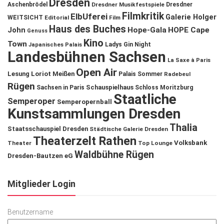
Dresden
Aschenbrödel
Dresdner Musikfestspiele
Dresdner
Filmkritik
ElbUferei
Galerie Holger
WEITSICHT
Editorial
Film
Haus des Buches
John
Hope-Gala
HOPE Cape
Genuss
Kino
Town
Ladys Gin Night
Japanisches Palais
Landesbühnen Sachsen
La Saxe à Paris
Open Air
Lesung
Loriot
Meißen
Palais Sommer
Radebeul
Rügen
Schauspielhaus
Sachsen in Paris
Schloss Moritzburg
Staatliche
Semperoper
Semperopernball
Kunstsammlungen Dresden
Thalia
Staatsschauspiel Dresden
Städtische Galerie Dresden
Theaterzelt Rathen
Volksbank
Theater
Top Lounge
Waldbühne Rügen
Dresden-Bautzen eG
Mitglieder Login
Benutzername