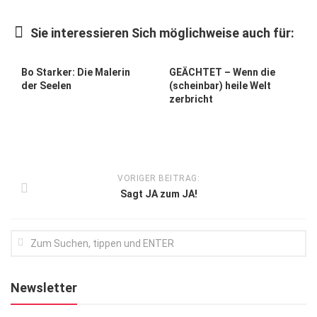
Kunst & Kultur
Sie interessieren Sich möglichweise auch für:
Lifestyle
Ausflug & Reise
Bo Starker: Die Malerin
GEÄCHTET – Wenn die
der Seelen
(scheinbar) heile Welt
Podcast
zerbricht
Top Branchen
SACHSEN IN PARIS
VORIGER BEITRAG:
Sagt JA zum JA!
Newsletter