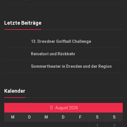
Top Gesundheitsforum Dresden / Ostsachsen
Mediadaten
Letzte Beiträge
13. Dresdner Golfball Challenge
Reiselust und Rückkehr
Sommertheater in Dresden und der Region
Kalender
August 2026
M
D
M
D
F
S
S
1
2