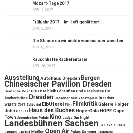
Mozart-Tage 2017
APR. 1, 2017
Frühjahr 2017 – Im Heft geblättert
APR. 5, 2017
Die Stunde da wir nichts voneinander wussten
APR. 8, 2017
Rauschhafte Rachefantasie
APR. 26, 2017
Ausstellung
Bergen
Autohaus Dresden
Chinesischer Pavillon Dresden
Die Ente bleibt draußen
Deutsche Post
Drei Haselnüsse für
Dresden
Aschenbrödel
Dresdner Musikfestspiele
Dresdner
Filmkritik
ElbUferei
Galerie Holger
WEITSICHT
Editorial
Film
Haus des Buches
John
Hope-Gala
HOPE Cape
Genuss
Kino
Town
Ladys Gin Night
Japanisches Palais
Landesbühnen Sachsen
La Saxe à Paris
Open Air
Lesung
Loriot
Meißen
Palais Sommer
Radebeul