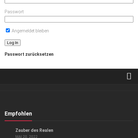
Passwort
Angemeldet bleiben
Passwort zurücksetzen
Verkaufsstellen
Abonnement
Kontakt, Impressum
Empfohlen
Datenschutzerklärung
KUNST & KULTUR
Zauber des Realen
AGB
MAI 20, 2022