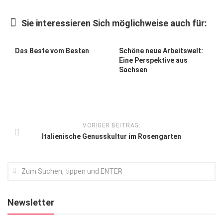
Kunst & Kultur
Sie interessieren Sich möglichweise auch für:
Lifestyle
Ausflug & Reise
Das Beste vom Besten
Schöne neue Arbeitswelt:
Eine Perspektive aus
Podcast
Sachsen
Top Branchen
SACHSEN IN PARIS
VORIGER BEITRAG:
Italienische Genusskultur im Rosengarten
Newsletter