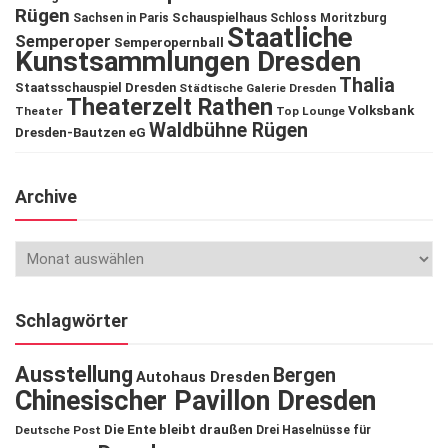
Rügen
Schauspielhaus
Sachsen in Paris
Schloss Moritzburg
Staatliche
Semperoper
Semperopernball
Kunstsammlungen Dresden
Thalia
Staatsschauspiel Dresden
Städtische Galerie Dresden
Theaterzelt Rathen
Volksbank
Theater
Top Lounge
Waldbühne Rügen
Dresden-Bautzen eG
Archive
Schlagwörter
Ausstellung
Bergen
Autohaus Dresden
Chinesischer Pavillon Dresden
Die Ente bleibt draußen
Deutsche Post
Drei Haselnüsse für