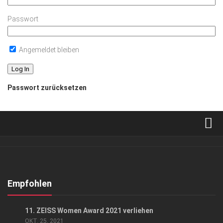
Passwort
Angemeldet bleiben
Passwort zurücksetzen
Verkaufsstellen
Abonnement
Kontakt, Impressum
Empfohlen
Datenschutzerklärung
EVENTS
/
GESELLSCHAFT
11. ZEISS Women Award 2021 verliehen
AGB
OKT. 25, 2021