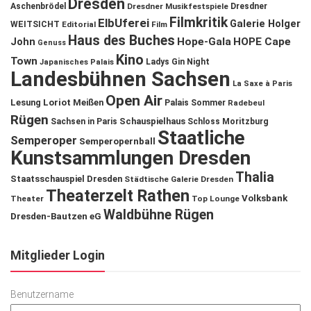
Dresden
Aschenbrödel
Dresdner Musikfestspiele
Dresdner
Filmkritik
ElbUferei
Galerie Holger
WEITSICHT
Editorial
Film
Haus des Buches
John
Hope-Gala
HOPE Cape
Genuss
Kino
Town
Ladys Gin Night
Japanisches Palais
Landesbühnen Sachsen
La Saxe à Paris
Open Air
Lesung
Loriot
Meißen
Palais Sommer
Radebeul
Rügen
Schauspielhaus
Sachsen in Paris
Schloss Moritzburg
Staatliche
Semperoper
Semperopernball
Kunstsammlungen Dresden
Thalia
Staatsschauspiel Dresden
Städtische Galerie Dresden
Theaterzelt Rathen
Volksbank
Theater
Top Lounge
Waldbühne Rügen
Dresden-Bautzen eG
Mitglieder Login
Benutzername