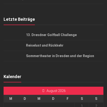
Top Gesundheitsforum Dresden / Ostsachsen
Mediadaten
Letzte Beiträge
13. Dresdner Golfball Challenge
Reiselust und Rückkehr
Sommertheater in Dresden und der Region
Kalender
August 2026
M
D
M
D
F
S
S
1
2