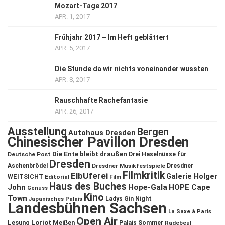
Mozart-Tage 2017
APR. 1, 2017
Frühjahr 2017 – Im Heft geblättert
APR. 5, 2017
Die Stunde da wir nichts voneinander wussten
APR. 8, 2017
Rauschhafte Rachefantasie
APR. 26, 2017
Ausstellung
Bergen
Autohaus Dresden
Chinesischer Pavillon Dresden
Die Ente bleibt draußen
Deutsche Post
Drei Haselnüsse für
Dresden
Aschenbrödel
Dresdner Musikfestspiele
Dresdner
Filmkritik
ElbUferei
Galerie Holger
WEITSICHT
Editorial
Film
Haus des Buches
John
Hope-Gala
HOPE Cape
Genuss
Kino
Town
Ladys Gin Night
Japanisches Palais
Landesbühnen Sachsen
La Saxe à Paris
Open Air
Lesung
Loriot
Meißen
Palais Sommer
Radebeul