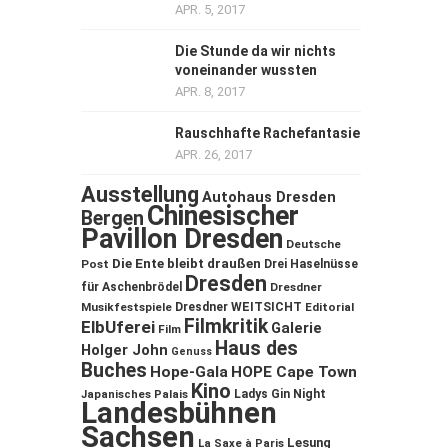
APR. 5, 2017
Die Stunde da wir nichts
voneinander wussten
APR. 8, 2017
Rauschhafte Rachefantasie
APR. 26, 2017
Ausstellung
Autohaus Dresden
Chinesischer
Bergen
Pavillon Dresden
Deutsche
Die Ente bleibt draußen
Post
Drei Haselnüsse
Dresden
für Aschenbrödel
Dresdner
Musikfestspiele
Dresdner WEITSICHT
Editorial
Filmkritik
ElbUferei
Galerie
Film
Haus des
Holger John
Genuss
Buches
Hope-Gala
HOPE Cape Town
Kino
Ladys Gin Night
Japanisches Palais
Landesbühnen
Sachsen
Lesung
La Saxe à Paris