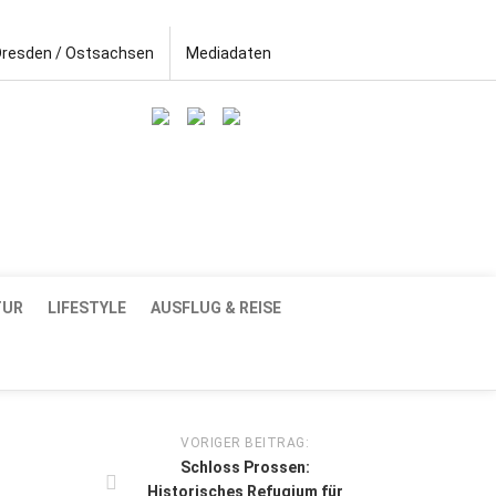
Dresden / Ostsachsen
Mediadaten
TUR
LIFESTYLE
AUSFLUG & REISE
VORIGER BEITRAG:
Schloss Prossen:
Historisches Refugium für