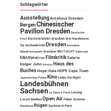
Schlagwörter
Ausstellung
Autohaus Dresden
Chinesischer
Bergen
Pavillon Dresden
Deutsche
Die Ente bleibt draußen
Post
Drei Haselnüsse
Dresden
für Aschenbrödel
Dresdner
Musikfestspiele
Dresdner WEITSICHT
Editorial
Filmkritik
ElbUferei
Galerie
Film
Haus des
Holger John
Genuss
Buches
Hope-Gala
HOPE Cape Town
Kino
Ladys Gin Night
Japanisches Palais
Landesbühnen
Sachsen
Lesung
La Saxe à Paris
Open Air
Loriot
Meißen
Palais Sommer
Rügen
Sachsen in Paris
Radebeul