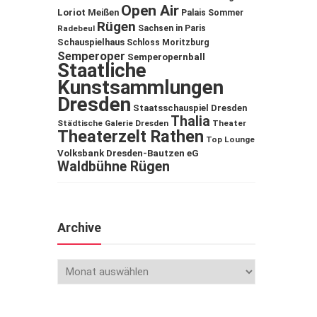
Open Air
Loriot
Meißen
Palais Sommer
Rügen
Sachsen in Paris
Radebeul
Schauspielhaus
Schloss Moritzburg
Semperoper
Semperopernball
Staatliche
Kunstsammlungen
Dresden
Staatsschauspiel Dresden
Thalia
Städtische Galerie Dresden
Theater
Theaterzelt Rathen
Top Lounge
Volksbank Dresden-Bautzen eG
Waldbühne Rügen
Archive