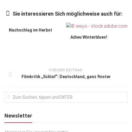
Kunst & Kultur
Sie interessieren Sich möglichweise auch für:
Lifestyle
Ausflug & Reise
Nachschlag im Herbst
Adieu Winterblues!
Podcast
Top Branchen
SACHSEN IN PARIS
VORIGER BEITRAG:
Filmkritik „Schlaf“: Deutschland, ganz finster
Newsletter