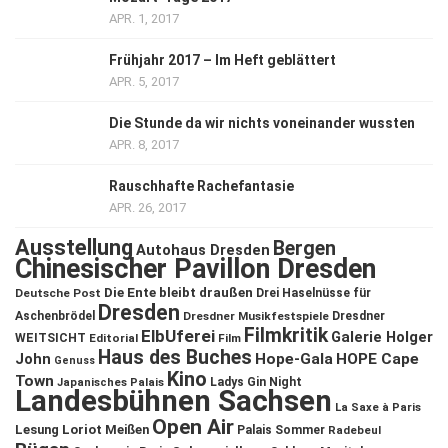
APR. 1, 2017
Frühjahr 2017 – Im Heft geblättert
APR. 5, 2017
Die Stunde da wir nichts voneinander wussten
APR. 8, 2017
Rauschhafte Rachefantasie
APR. 26, 2017
Ausstellung
Bergen
Autohaus Dresden
Chinesischer Pavillon Dresden
Die Ente bleibt draußen
Deutsche Post
Drei Haselnüsse für
Dresden
Aschenbrödel
Dresdner Musikfestspiele
Dresdner
Filmkritik
ElbUferei
Galerie Holger
WEITSICHT
Editorial
Film
Haus des Buches
John
Hope-Gala
HOPE Cape
Genuss
Kino
Town
Ladys Gin Night
Japanisches Palais
Landesbühnen Sachsen
La Saxe à Paris
Open Air
Lesung
Loriot
Meißen
Palais Sommer
Radebeul