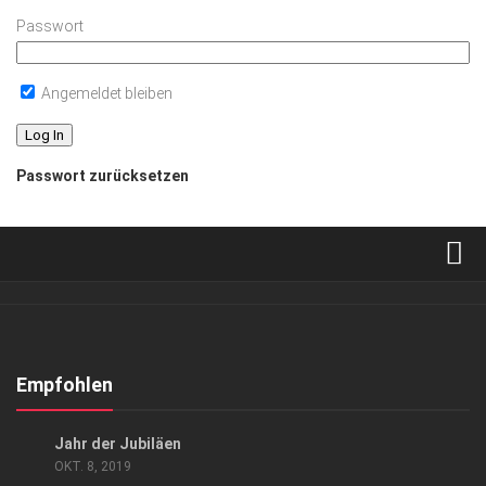
Passwort
Angemeldet bleiben
Passwort zurücksetzen
Verkaufsstellen
Abonnement
Kontakt, Impressum
Empfohlen
Datenschutzerklärung
KUNST & KULTUR
Jahr der Jubiläen
AGB
OKT. 8, 2019