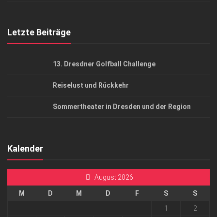
Top Gesundheitsforum Dresden / Ostsachsen
Mediadaten
Letzte Beiträge
13. Dresdner Golfball Challenge
Reiselust und Rückkehr
Sommertheater in Dresden und der Region
Kalender
August 2026
M
D
M
D
F
S
S
1
2