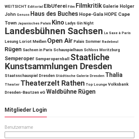
Filmkritik
ElbUferei
Galerie Holger
WEITSICHT
Editorial
Film
Haus des Buches
John
Hope-Gala
HOPE Cape
Genuss
Kino
Town
Ladys Gin Night
Japanisches Palais
Landesbühnen Sachsen
La Saxe à Paris
Open Air
Lesung
Loriot
Meißen
Palais Sommer
Radebeul
Rügen
Schauspielhaus
Sachsen in Paris
Schloss Moritzburg
Staatliche
Semperoper
Semperopernball
Kunstsammlungen Dresden
Thalia
Staatsschauspiel Dresden
Städtische Galerie Dresden
Theaterzelt Rathen
Volksbank
Theater
Top Lounge
Waldbühne Rügen
Dresden-Bautzen eG
Mitglieder Login
Benutzername