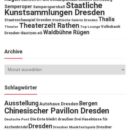
Staatliche
Semperoper
Semperopernball
Kunstsammlungen Dresden
Thalia
Staatsschauspiel Dresden
Städtische Galerie Dresden
Theaterzelt Rathen
Volksbank
Theater
Top Lounge
Waldbühne Rügen
Dresden-Bautzen eG
Archive
Schlagwörter
Ausstellung
Bergen
Autohaus Dresden
Chinesischer Pavillon Dresden
Die Ente bleibt draußen
Deutsche Post
Drei Haselnüsse für
Dresden
Aschenbrödel
Dresdner Musikfestspiele
Dresdner