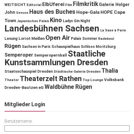
Filmkritik
ElbUferei
Galerie Holger
WEITSICHT
Editorial
Film
Haus des Buches
John
Hope-Gala
HOPE Cape
Genuss
Kino
Town
Ladys Gin Night
Japanisches Palais
Landesbühnen Sachsen
La Saxe à Paris
Open Air
Lesung
Loriot
Meißen
Palais Sommer
Radebeul
Rügen
Schauspielhaus
Sachsen in Paris
Schloss Moritzburg
Staatliche
Semperoper
Semperopernball
Kunstsammlungen Dresden
Thalia
Staatsschauspiel Dresden
Städtische Galerie Dresden
Theaterzelt Rathen
Volksbank
Theater
Top Lounge
Waldbühne Rügen
Dresden-Bautzen eG
Mitglieder Login
Benutzername