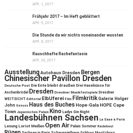
APR. 1, 2017
Frühjahr 2017 – Im Heft geblättert
APR. 5, 2017
Die Stunde da wir nichts voneinander wussten
APR. 8, 2017
Rauschhafte Rachefantasie
APR. 26, 2017
Ausstellung
Bergen
Autohaus Dresden
Chinesischer Pavillon Dresden
Die Ente bleibt draußen
Deutsche Post
Drei Haselnüsse für
Dresden
Aschenbrödel
Dresdner Musikfestspiele
Dresdner
Filmkritik
ElbUferei
Galerie Holger
WEITSICHT
Editorial
Film
Haus des Buches
John
Hope-Gala
HOPE Cape
Genuss
Kino
Town
Ladys Gin Night
Japanisches Palais
Landesbühnen Sachsen
La Saxe à Paris
Open Air
Lesung
Loriot
Meißen
Palais Sommer
Radebeul
Rügen
Schauspielhaus
Sachsen in Paris
Schloss Moritzburg