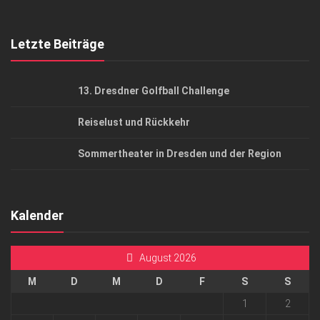
Top Gesundheitsforum Dresden / Ostsachsen
Mediadaten
Letzte Beiträge
13. Dresdner Golfball Challenge
Reiselust und Rückkehr
Sommertheater in Dresden und der Region
Kalender
August 2026
M
D
M
D
F
S
S
1
2