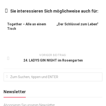
Kunst & Kultur
Sie interessieren Sich möglichweise auch für:
Lifestyle
Ausflug & Reise
Together – Alle an einem
„Der Schlüssel zum Leben”
Tisch
Podcast
Top Branchen
SACHSEN IN PARIS
VORIGER BEITRAG:
24. LADYS GIN NIGHT im Rosengarten
Newsletter
Abonnieren Sie unseren Newsletter