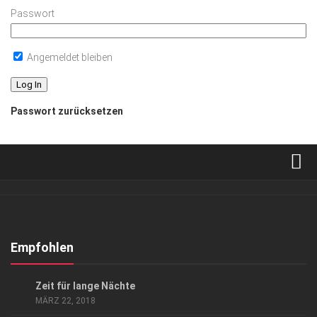
Passwort
Angemeldet bleiben
Passwort zurücksetzen
Verkaufsstellen
Abonnement
Kontakt, Impressum
Empfohlen
Datenschutzerklärung
EVENTS
/
KUNST & KULTUR
Zeit für lange Nächte
AGB
MÄRZ 22, 2018