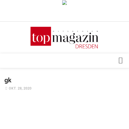
Verkaufsstellen
Abonnement
Kontakt, Impressum
Datenschutzerklärung
AGB
Architektur & Design
gk
Top Gesundheitsforum Dresden / Ostsachsen
Events
OKT. 28, 2020
Mediadaten
Genuss
Geschäft
gesund & schön
Gesellschaft