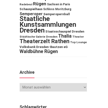
Rügen
Sachsen in Paris
Radebeul
Schauspielhaus
Schloss Moritzburg
Semperoper
Semperopernball
Staatliche
Kunstsammlungen
Dresden
Staatsschauspiel Dresden
Thalia
Städtische Galerie Dresden
Theater
Theaterzelt Rathen
Top Lounge
Volksbank Dresden-Bautzen eG
Waldbühne Rügen
Archive
Schlagwörter