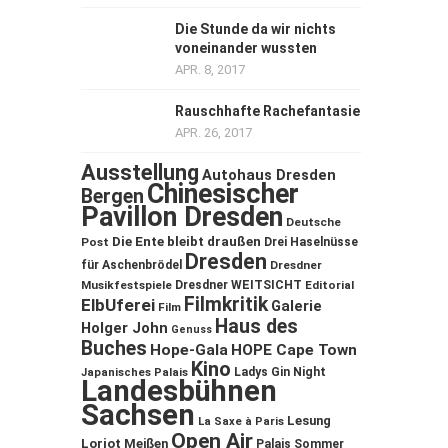
Die Stunde da wir nichts
voneinander wussten
APR. 8, 2017
Rauschhafte Rachefantasie
APR. 26, 2017
Ausstellung
Autohaus Dresden
Chinesischer
Bergen
Pavillon Dresden
Deutsche
Die Ente bleibt draußen
Post
Drei Haselnüsse
Dresden
für Aschenbrödel
Dresdner
Musikfestspiele
Dresdner WEITSICHT
Editorial
Filmkritik
ElbUferei
Galerie
Film
Haus des
Holger John
Genuss
Buches
Hope-Gala
HOPE Cape Town
Kino
Ladys Gin Night
Japanisches Palais
Landesbühnen
Sachsen
Lesung
La Saxe à Paris
Open Air
Loriot
Meißen
Palais Sommer