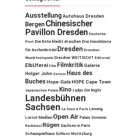
Ausstellung
Autohaus Dresden
Chinesischer
Bergen
Pavillon Dresden
Deutsche
Die Ente bleibt draußen
Post
Drei Haselnüsse
Dresden
für Aschenbrödel
Dresdner
Musikfestspiele
Dresdner WEITSICHT
Editorial
Filmkritik
ElbUferei
Galerie
Film
Haus des
Holger John
Genuss
Buches
Hope-Gala
HOPE Cape Town
Kino
Ladys Gin Night
Japanisches Palais
Landesbühnen
Sachsen
Lesung
La Saxe à Paris
Open Air
Loriot
Meißen
Palais Sommer
Rügen
Sachsen in Paris
Radebeul
Schauspielhaus
Schloss Moritzburg