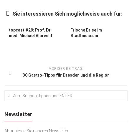
Kunst & Kultur
Sie interessieren Sich möglichweise auch für:
Lifestyle
Ausflug & Reise
topcast #29: Prof. Dr.
Frische Brise im
med. Michael Albrecht
Stadtmuseum
Podcast
Top Branchen
SACHSEN IN PARIS
VORIGER BEITRAG:
30 Gastro-Tipps für Dresden und die Region
Newsletter
Abonnieren Sie unseren Newsletter