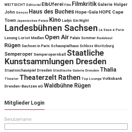
Filmkritik
ElbUferei
Galerie Holger
WEITSICHT
Editorial
Film
Haus des Buches
John
Hope-Gala
HOPE Cape
Genuss
Kino
Town
Ladys Gin Night
Japanisches Palais
Landesbühnen Sachsen
La Saxe à Paris
Open Air
Lesung
Loriot
Meißen
Palais Sommer
Radebeul
Rügen
Schauspielhaus
Sachsen in Paris
Schloss Moritzburg
Staatliche
Semperoper
Semperopernball
Kunstsammlungen Dresden
Thalia
Staatsschauspiel Dresden
Städtische Galerie Dresden
Theaterzelt Rathen
Volksbank
Theater
Top Lounge
Waldbühne Rügen
Dresden-Bautzen eG
Mitglieder Login
Benutzername