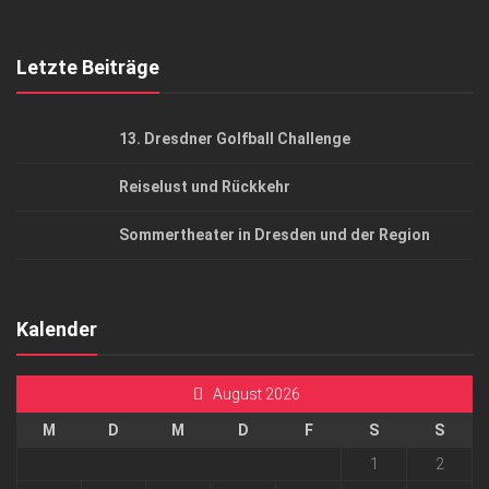
Top Gesundheitsforum Dresden / Ostsachsen
Mediadaten
Letzte Beiträge
13. Dresdner Golfball Challenge
Reiselust und Rückkehr
Sommertheater in Dresden und der Region
Kalender
August 2026
M
D
M
D
F
S
S
1
2