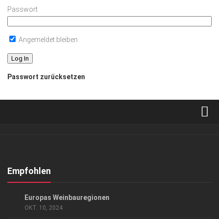
Passwort
Angemeldet bleiben
Passwort zurücksetzen
Verkaufsstellen
Abonnement
Kontakt, Impressum
Empfohlen
Datenschutzerklärung
GENUSS
/
LIFESTYLE
Europas Weinbauregionen
AGB
OKT. 10, 2024