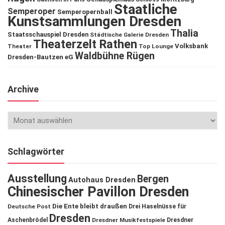
Staatliche
Semperoper
Semperopernball
Kunstsammlungen Dresden
Thalia
Staatsschauspiel Dresden
Städtische Galerie Dresden
Theaterzelt Rathen
Volksbank
Theater
Top Lounge
Waldbühne Rügen
Dresden-Bautzen eG
Archive
Schlagwörter
Ausstellung
Bergen
Autohaus Dresden
Chinesischer Pavillon Dresden
Die Ente bleibt draußen
Deutsche Post
Drei Haselnüsse für
Dresden
Aschenbrödel
Dresdner Musikfestspiele
Dresdner