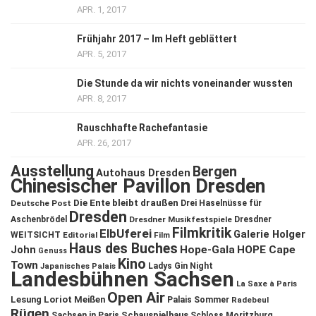
APR. 1, 2017
Frühjahr 2017 – Im Heft geblättert
APR. 5, 2017
Die Stunde da wir nichts voneinander wussten
APR. 8, 2017
Rauschhafte Rachefantasie
APR. 26, 2017
Ausstellung
Bergen
Autohaus Dresden
Chinesischer Pavillon Dresden
Die Ente bleibt draußen
Deutsche Post
Drei Haselnüsse für
Dresden
Aschenbrödel
Dresdner Musikfestspiele
Dresdner
Filmkritik
ElbUferei
Galerie Holger
WEITSICHT
Editorial
Film
Haus des Buches
John
Hope-Gala
HOPE Cape
Genuss
Kino
Town
Ladys Gin Night
Japanisches Palais
Landesbühnen Sachsen
La Saxe à Paris
Open Air
Lesung
Loriot
Meißen
Palais Sommer
Radebeul
Rügen
Schauspielhaus
Sachsen in Paris
Schloss Moritzburg