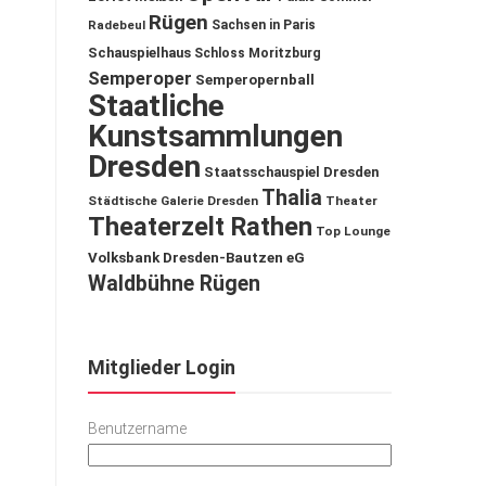
Rügen
Sachsen in Paris
Radebeul
Schauspielhaus
Schloss Moritzburg
Semperoper
Semperopernball
Staatliche
Kunstsammlungen
Dresden
Staatsschauspiel Dresden
Thalia
Städtische Galerie Dresden
Theater
Theaterzelt Rathen
Top Lounge
Volksbank Dresden-Bautzen eG
Waldbühne Rügen
Mitglieder Login
Benutzername