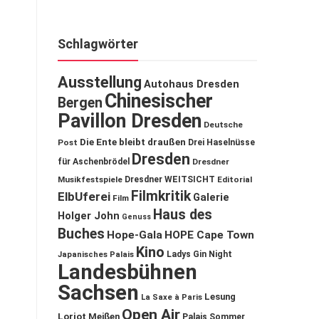
Schlagwörter
Ausstellung
Autohaus Dresden
Chinesischer
Bergen
Pavillon Dresden
Deutsche
Die Ente bleibt draußen
Post
Drei Haselnüsse
Dresden
für Aschenbrödel
Dresdner
Musikfestspiele
Dresdner WEITSICHT
Editorial
Filmkritik
ElbUferei
Galerie
Film
Haus des
Holger John
Genuss
Buches
Hope-Gala
HOPE Cape Town
Kino
Ladys Gin Night
Japanisches Palais
Landesbühnen
Sachsen
Lesung
La Saxe à Paris
Open Air
Loriot
Meißen
Palais Sommer