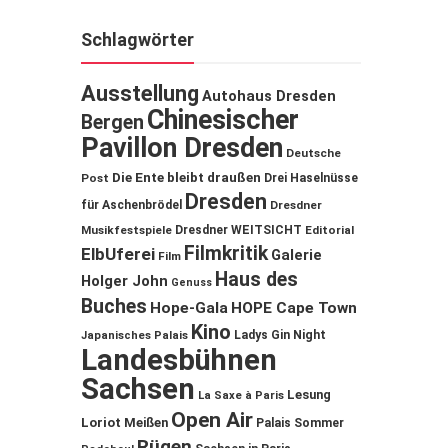
Schlagwörter
Ausstellung
Autohaus Dresden
Chinesischer
Bergen
Pavillon Dresden
Deutsche
Die Ente bleibt draußen
Post
Drei Haselnüsse
Dresden
für Aschenbrödel
Dresdner
Musikfestspiele
Dresdner WEITSICHT
Editorial
Filmkritik
ElbUferei
Galerie
Film
Haus des
Holger John
Genuss
Buches
Hope-Gala
HOPE Cape Town
Kino
Ladys Gin Night
Japanisches Palais
Landesbühnen
Sachsen
Lesung
La Saxe à Paris
Open Air
Loriot
Meißen
Palais Sommer
Rügen