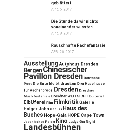
geblättert
APR. 5, 2017
Die Stunde da wir nichts
voneinander wussten
APR. 8, 2017
Rauschhafte Rachefantasie
APR. 26, 2017
Ausstellung
Autohaus Dresden
Chinesischer
Bergen
Pavillon Dresden
Deutsche
Die Ente bleibt draußen
Post
Drei Haselnüsse
Dresden
für Aschenbrödel
Dresdner
Musikfestspiele
Dresdner WEITSICHT
Editorial
Filmkritik
ElbUferei
Galerie
Film
Haus des
Holger John
Genuss
Buches
Hope-Gala
HOPE Cape Town
Kino
Ladys Gin Night
Japanisches Palais
Landesbühnen