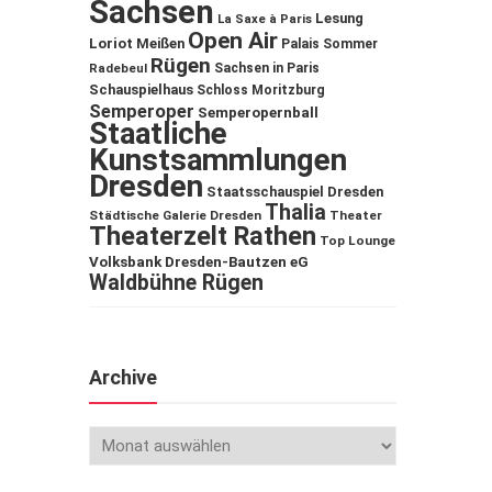
Sachsen
Lesung
La Saxe à Paris
Open Air
Loriot
Meißen
Palais Sommer
Rügen
Sachsen in Paris
Radebeul
Schauspielhaus
Schloss Moritzburg
Semperoper
Semperopernball
Staatliche
Kunstsammlungen
Dresden
Staatsschauspiel Dresden
Thalia
Städtische Galerie Dresden
Theater
Theaterzelt Rathen
Top Lounge
Volksbank Dresden-Bautzen eG
Waldbühne Rügen
Archive