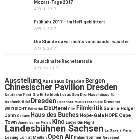
Mozart-Tage 2017
APR. 1, 2017
Frühjahr 2017 – Im Heft geblättert
APR. 5, 2017
Die Stunde da wir nichts voneinander wussten
APR. 8, 2017
Rauschhafte Rachefantasie
APR. 26, 2017
Ausstellung
Bergen
Autohaus Dresden
Chinesischer Pavillon Dresden
Die Ente bleibt draußen
Deutsche Post
Drei Haselnüsse für
Dresden
Aschenbrödel
Dresdner Musikfestspiele
Dresdner
Filmkritik
ElbUferei
Galerie Holger
WEITSICHT
Editorial
Film
Haus des Buches
John
Hope-Gala
HOPE Cape
Genuss
Kino
Town
Ladys Gin Night
Japanisches Palais
Landesbühnen Sachsen
La Saxe à Paris
Open Air
Lesung
Loriot
Meißen
Palais Sommer
Radebeul