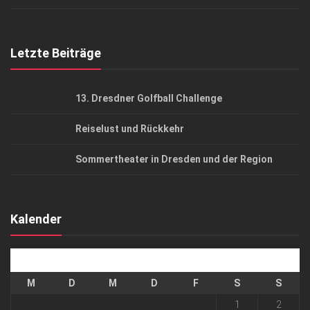
Top Gesundheitsforum Dresden / Ostsachsen
Mediadaten
Letzte Beiträge
13. Dresdner Golfball Challenge
Reiselust und Rückkehr
Sommertheater in Dresden und der Region
Kalender
August 2026
M
D
M
D
F
S
S
1
2