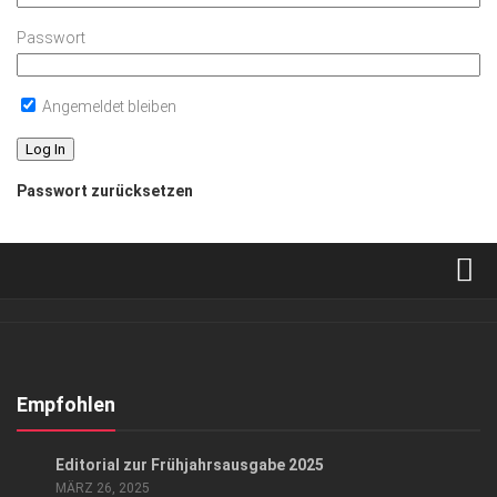
Passwort
Angemeldet bleiben
Passwort zurücksetzen
Verkaufsstellen
Abonnement
Kontakt, Impressum
Empfohlen
Datenschutzerklärung
GESELLSCHAFT
/
GESELLSCHAFT
Editorial zur Frühjahrsausgabe 2025
AGB
MÄRZ 26, 2025