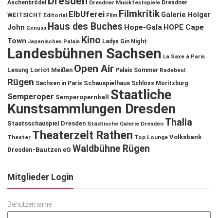
Dresden
Aschenbrödel
Dresdner Musikfestspiele
Dresdner
Filmkritik
ElbUferei
Galerie Holger
WEITSICHT
Editorial
Film
Haus des Buches
John
Hope-Gala
HOPE Cape
Genuss
Kino
Town
Ladys Gin Night
Japanisches Palais
Landesbühnen Sachsen
La Saxe à Paris
Open Air
Lesung
Loriot
Meißen
Palais Sommer
Radebeul
Rügen
Schauspielhaus
Sachsen in Paris
Schloss Moritzburg
Staatliche
Semperoper
Semperopernball
Kunstsammlungen Dresden
Thalia
Staatsschauspiel Dresden
Städtische Galerie Dresden
Theaterzelt Rathen
Volksbank
Theater
Top Lounge
Waldbühne Rügen
Dresden-Bautzen eG
Mitglieder Login
Benutzername