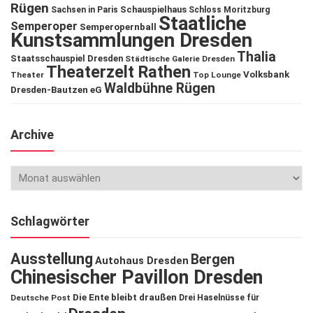
Rügen
Schauspielhaus
Sachsen in Paris
Schloss Moritzburg
Staatliche
Semperoper
Semperopernball
Kunstsammlungen Dresden
Thalia
Staatsschauspiel Dresden
Städtische Galerie Dresden
Theaterzelt Rathen
Volksbank
Theater
Top Lounge
Waldbühne Rügen
Dresden-Bautzen eG
Archive
Schlagwörter
Ausstellung
Bergen
Autohaus Dresden
Chinesischer Pavillon Dresden
Die Ente bleibt draußen
Deutsche Post
Drei Haselnüsse für