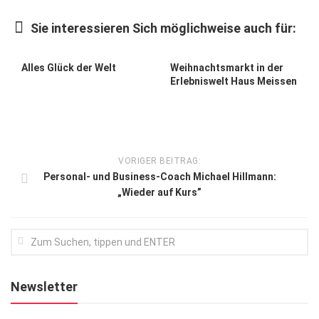
Kunst & Kultur
Sie interessieren Sich möglichweise auch für:
Lifestyle
0
0
Ausflug & Reise
Alles Glück der Welt
Weihnachtsmarkt in der
Erlebniswelt Haus Meissen
Podcast
Top Branchen
SACHSEN IN PARIS
VORIGER BEITRAG:
Personal- und Business-Coach Michael Hillmann:
„Wieder auf Kurs”
Newsletter