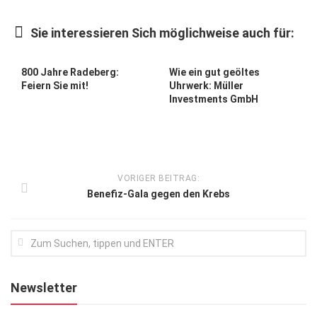
Kunst & Kultur
Sie interessieren Sich möglichweise auch für:
Lifestyle
Ausflug & Reise
800 Jahre Radeberg:
Wie ein gut geöltes
Feiern Sie mit!
Uhrwerk: Müller
Podcast
Investments GmbH
Top Branchen
SACHSEN IN PARIS
VORIGER BEITRAG:
Benefiz-Gala gegen den Krebs
Newsletter