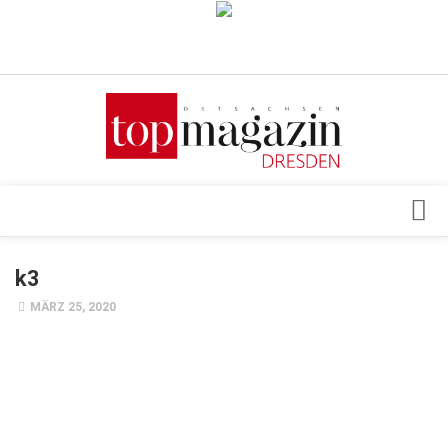
Verkaufsstellen
Abonnement
Kontakt, Impressum
Datenschutzerklärung
AGB
Architektur & Design
k3
Top Gesundheitsforum Dresden / Ostsachsen
Events
MÄRZ 25, 2020
Mediadaten
Genuss
Geschäft
gesund & schön
Gesellschaft