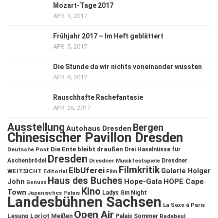
Mozart-Tage 2017
APR. 1, 2017
Frühjahr 2017 – Im Heft geblättert
APR. 5, 2017
Die Stunde da wir nichts voneinander wussten
APR. 8, 2017
Rauschhafte Rachefantasie
APR. 26, 2017
Ausstellung
Bergen
Autohaus Dresden
Chinesischer Pavillon Dresden
Die Ente bleibt draußen
Deutsche Post
Drei Haselnüsse für
Dresden
Aschenbrödel
Dresdner Musikfestspiele
Dresdner
Filmkritik
ElbUferei
Galerie Holger
WEITSICHT
Editorial
Film
Haus des Buches
John
Hope-Gala
HOPE Cape
Genuss
Kino
Town
Ladys Gin Night
Japanisches Palais
Landesbühnen Sachsen
La Saxe à Paris
Open Air
Lesung
Loriot
Meißen
Palais Sommer
Radebeul