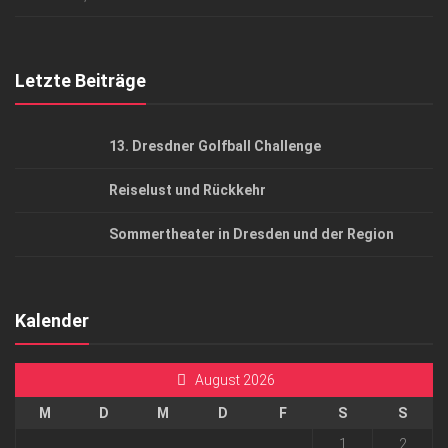
Top Gesundheitsforum Dresden / Ostsachsen
Mediadaten
Letzte Beiträge
13. Dresdner Golfball Challenge
Reiselust und Rückkehr
Sommertheater in Dresden und der Region
Kalender
August 2026
M
D
M
D
F
S
S
1
2