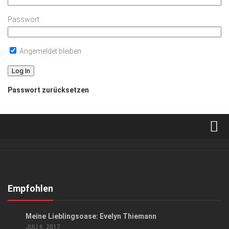
Passwort
Angemeldet bleiben
Passwort zurücksetzen
Verkaufsstellen
Abonnement
Kontakt, Impressum
Empfohlen
Datenschutzerklärung
GESCHÄFT
/
GESELLSCHAFT
/
GESUND & SCHÖN
Meine Lieblingsoase: Evelyn Thiemann
AGB
JULI 6, 2017