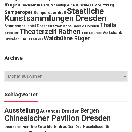
Rügen
Schauspielhaus
Sachsen in Paris
Schloss Moritzburg
Staatliche
Semperoper
Semperopernball
Kunstsammlungen Dresden
Thalia
Staatsschauspiel Dresden
Städtische Galerie Dresden
Theaterzelt Rathen
Volksbank
Theater
Top Lounge
Waldbühne Rügen
Dresden-Bautzen eG
Archive
Schlagwörter
Ausstellung
Bergen
Autohaus Dresden
Chinesischer Pavillon Dresden
Die Ente bleibt draußen
Deutsche Post
Drei Haselnüsse für