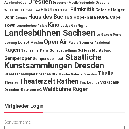
Dresden
Aschenbrödel
Dresdner Musikfestspiele
Dresdner
Filmkritik
ElbUferei
Galerie Holger
WEITSICHT
Editorial
Film
Haus des Buches
John
Hope-Gala
HOPE Cape
Genuss
Kino
Town
Ladys Gin Night
Japanisches Palais
Landesbühnen Sachsen
La Saxe à Paris
Open Air
Lesung
Loriot
Meißen
Palais Sommer
Radebeul
Rügen
Schauspielhaus
Sachsen in Paris
Schloss Moritzburg
Staatliche
Semperoper
Semperopernball
Kunstsammlungen Dresden
Thalia
Staatsschauspiel Dresden
Städtische Galerie Dresden
Theaterzelt Rathen
Volksbank
Theater
Top Lounge
Waldbühne Rügen
Dresden-Bautzen eG
Mitglieder Login
Benutzername