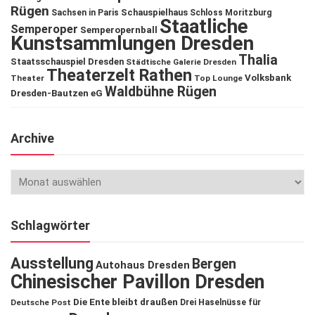
Rügen
Schauspielhaus
Sachsen in Paris
Schloss Moritzburg
Staatliche
Semperoper
Semperopernball
Kunstsammlungen Dresden
Thalia
Staatsschauspiel Dresden
Städtische Galerie Dresden
Theaterzelt Rathen
Volksbank
Theater
Top Lounge
Waldbühne Rügen
Dresden-Bautzen eG
Archive
Schlagwörter
Ausstellung
Bergen
Autohaus Dresden
Chinesischer Pavillon Dresden
Die Ente bleibt draußen
Deutsche Post
Drei Haselnüsse für