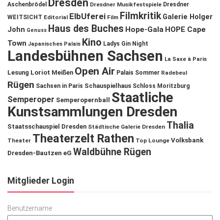
Dresden
Aschenbrödel
Dresdner Musikfestspiele
Dresdner
Filmkritik
ElbUferei
Galerie Holger
WEITSICHT
Editorial
Film
Haus des Buches
John
Hope-Gala
HOPE Cape
Genuss
Kino
Town
Ladys Gin Night
Japanisches Palais
Landesbühnen Sachsen
La Saxe à Paris
Open Air
Lesung
Loriot
Meißen
Palais Sommer
Radebeul
Rügen
Schauspielhaus
Sachsen in Paris
Schloss Moritzburg
Staatliche
Semperoper
Semperopernball
Kunstsammlungen Dresden
Thalia
Staatsschauspiel Dresden
Städtische Galerie Dresden
Theaterzelt Rathen
Volksbank
Theater
Top Lounge
Waldbühne Rügen
Dresden-Bautzen eG
Mitglieder Login
Benutzername