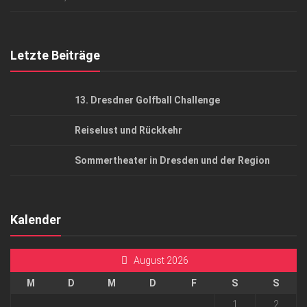
Top Gesundheitsforum Dresden / Ostsachsen
Mediadaten
Letzte Beiträge
13. Dresdner Golfball Challenge
Reiselust und Rückkehr
Sommertheater in Dresden und der Region
Kalender
August 2026
M
D
M
D
F
S
S
1
2