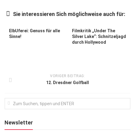
Kunst & Kultur
Sie interessieren Sich möglichweise auch für:
Lifestyle
Ausflug & Reise
ElbUferei: Genuss für alle
Filmkritik „Under The
Sinne!
Silver Lake“: Schnitzeljagd
Podcast
durch Hollywood
Top Branchen
SACHSEN IN PARIS
VORIGER BEITRAG:
12. Dresdner Golfball
Newsletter