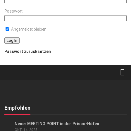
Passwort
Angemeldet bleiben
Passwort zurücksetzen
Verkaufsstellen
Abonnement
Kontakt, Impressum
Empfohlen
Datenschutzerklärung
ANZEIGE
/
GESCHÄFT
/
LIFESTYLE
Neuer MEETING POINT in den Prisco-Höfen
AGB
OKT. 14, 2025