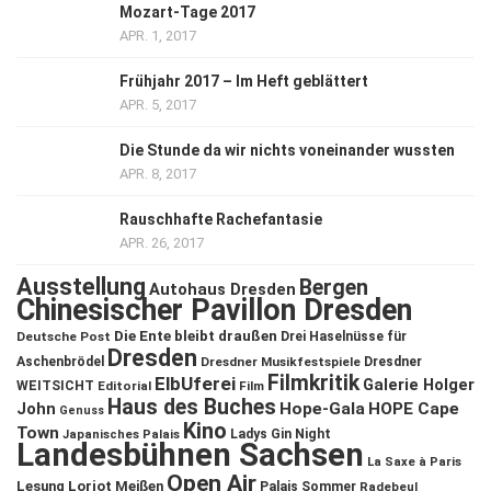
Mozart-Tage 2017
APR. 1, 2017
Frühjahr 2017 – Im Heft geblättert
APR. 5, 2017
Die Stunde da wir nichts voneinander wussten
APR. 8, 2017
Rauschhafte Rachefantasie
APR. 26, 2017
Ausstellung
Bergen
Autohaus Dresden
Chinesischer Pavillon Dresden
Die Ente bleibt draußen
Deutsche Post
Drei Haselnüsse für
Dresden
Aschenbrödel
Dresdner Musikfestspiele
Dresdner
Filmkritik
ElbUferei
Galerie Holger
WEITSICHT
Editorial
Film
Haus des Buches
John
Hope-Gala
HOPE Cape
Genuss
Kino
Town
Ladys Gin Night
Japanisches Palais
Landesbühnen Sachsen
La Saxe à Paris
Open Air
Lesung
Loriot
Meißen
Palais Sommer
Radebeul