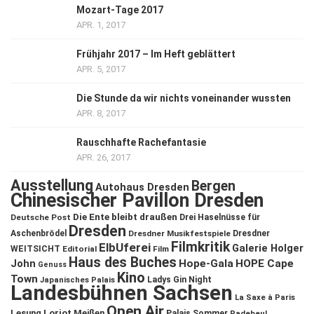
Mozart-Tage 2017
APR. 1, 2017
Frühjahr 2017 – Im Heft geblättert
APR. 5, 2017
Die Stunde da wir nichts voneinander wussten
APR. 8, 2017
Rauschhafte Rachefantasie
APR. 26, 2017
Ausstellung
Bergen
Autohaus Dresden
Chinesischer Pavillon Dresden
Die Ente bleibt draußen
Deutsche Post
Drei Haselnüsse für
Dresden
Aschenbrödel
Dresdner Musikfestspiele
Dresdner
Filmkritik
ElbUferei
Galerie Holger
WEITSICHT
Editorial
Film
Haus des Buches
John
Hope-Gala
HOPE Cape
Genuss
Kino
Town
Ladys Gin Night
Japanisches Palais
Landesbühnen Sachsen
La Saxe à Paris
Open Air
Lesung
Loriot
Meißen
Palais Sommer
Radebeul