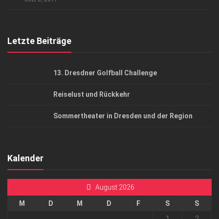
Top Gesundheitsforum Dresden / Ostsachsen
Mediadaten
Letzte Beiträge
13. Dresdner Golfball Challenge
Reiselust und Rückkehr
Sommertheater in Dresden und der Region
Kalender
August 2026
M
D
M
D
F
S
S
1
2