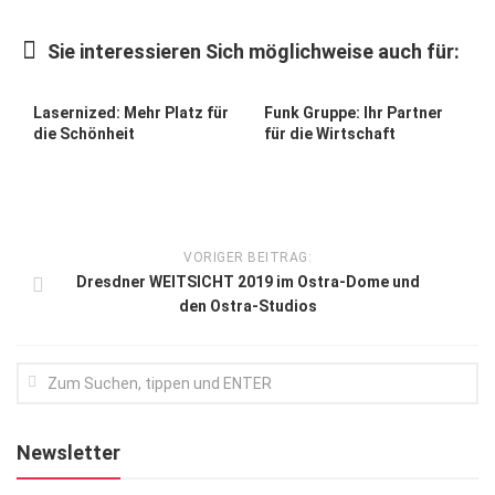
Kunst & Kultur
Sie interessieren Sich möglichweise auch für:
Lifestyle
Ausflug & Reise
Lasernized: Mehr Platz für
Funk Gruppe: Ihr Partner
die Schönheit
für die Wirtschaft
Podcast
Top Branchen
SACHSEN IN PARIS
VORIGER BEITRAG:
Dresdner WEITSICHT 2019 im Ostra-Dome und
den Ostra-Studios
Newsletter