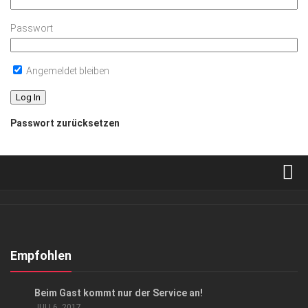
Passwort
Angemeldet bleiben
Passwort zurücksetzen
Verkaufsstellen
Abonnement
Kontakt, Impressum
Empfohlen
Datenschutzerklärung
ANZEIGE
/
GESCHÄFT
Beim Gast kommt nur der Service an!
AGB
JULI 6, 2017