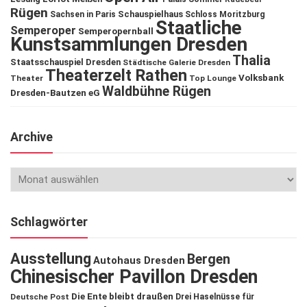
Rügen
Schauspielhaus
Sachsen in Paris
Schloss Moritzburg
Staatliche
Semperoper
Semperopernball
Kunstsammlungen Dresden
Thalia
Staatsschauspiel Dresden
Städtische Galerie Dresden
Theaterzelt Rathen
Volksbank
Theater
Top Lounge
Waldbühne Rügen
Dresden-Bautzen eG
Archive
Schlagwörter
Ausstellung
Bergen
Autohaus Dresden
Chinesischer Pavillon Dresden
Die Ente bleibt draußen
Deutsche Post
Drei Haselnüsse für