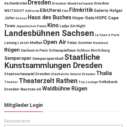
Dresden
Aschenbrödel
Dresdner Musikfestspiele
Dresdner
Filmkritik
ElbUferei
Galerie Holger
WEITSICHT
Editorial
Film
Haus des Buches
John
Hope-Gala
HOPE Cape
Genuss
Kino
Town
Ladys Gin Night
Japanisches Palais
Landesbühnen Sachsen
La Saxe à Paris
Open Air
Lesung
Loriot
Meißen
Palais Sommer
Radebeul
Rügen
Schauspielhaus
Sachsen in Paris
Schloss Moritzburg
Staatliche
Semperoper
Semperopernball
Kunstsammlungen Dresden
Thalia
Staatsschauspiel Dresden
Städtische Galerie Dresden
Theaterzelt Rathen
Volksbank
Theater
Top Lounge
Waldbühne Rügen
Dresden-Bautzen eG
Mitglieder Login
Benutzername