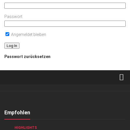
Passwort
Angemeldet bleiben
Passwort zurücksetzen
Verkaufsstellen
Abonnement
Kontakt, Impressum
Empfohlen
Datenschutzerklärung
GESCHÄFT
/
GESELLSCHAFT
/
GESELLSCHAFT
/
HIGHLIGHTS