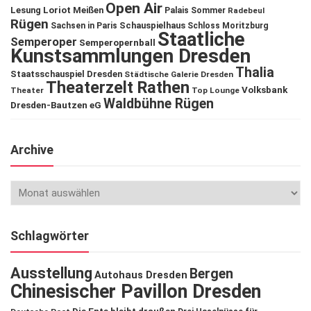
Open Air
Lesung
Loriot
Meißen
Palais Sommer
Radebeul
Rügen
Schauspielhaus
Sachsen in Paris
Schloss Moritzburg
Staatliche
Semperoper
Semperopernball
Kunstsammlungen Dresden
Thalia
Staatsschauspiel Dresden
Städtische Galerie Dresden
Theaterzelt Rathen
Volksbank
Theater
Top Lounge
Waldbühne Rügen
Dresden-Bautzen eG
Archive
Schlagwörter
Ausstellung
Bergen
Autohaus Dresden
Chinesischer Pavillon Dresden