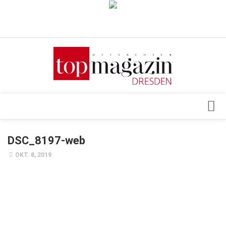
Verkaufsstellen
Abonnement
Kontakt, Impressum
Datenschutzerklärung
AGB
Architektur & Design
DSC_8197-web
Top Gesundheitsforum Dresden / Ostsachsen
Events
OKT. 8, 2019
Mediadaten
Genuss
Geschäft
gesund & schön
Gesellschaft