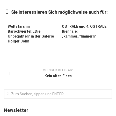
Kunst & Kultur
Sie interessieren Sich möglichweise auch für:
Lifestyle
Ausflug & Reise
Weltstars im
OSTRALE und 4. OSTRALE
Barockviertel: „Die
Biennale:
Podcast
Unbegabten” in der Galerie
„kammer_flimmern”
Holger John
Top Branchen
SACHSEN IN PARIS
VORIGER BEITRAG:
Kein altes Eisen
Newsletter