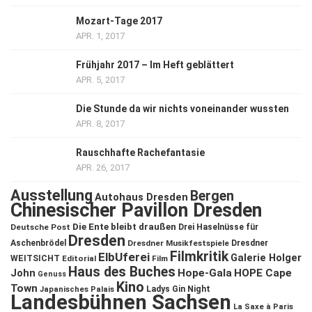
Mozart-Tage 2017
APR. 1, 2017
Frühjahr 2017 – Im Heft geblättert
APR. 5, 2017
Die Stunde da wir nichts voneinander wussten
APR. 8, 2017
Rauschhafte Rachefantasie
APR. 26, 2017
Ausstellung
Bergen
Autohaus Dresden
Chinesischer Pavillon Dresden
Die Ente bleibt draußen
Deutsche Post
Drei Haselnüsse für
Dresden
Aschenbrödel
Dresdner Musikfestspiele
Dresdner
Filmkritik
ElbUferei
Galerie Holger
WEITSICHT
Editorial
Film
Haus des Buches
John
Hope-Gala
HOPE Cape
Genuss
Kino
Town
Ladys Gin Night
Japanisches Palais
Landesbühnen Sachsen
La Saxe à Paris