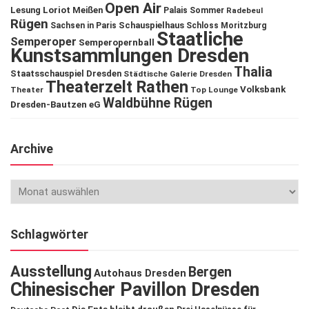
Open Air
Lesung
Loriot
Meißen
Palais Sommer
Radebeul
Rügen
Schauspielhaus
Sachsen in Paris
Schloss Moritzburg
Staatliche
Semperoper
Semperopernball
Kunstsammlungen Dresden
Thalia
Staatsschauspiel Dresden
Städtische Galerie Dresden
Theaterzelt Rathen
Volksbank
Theater
Top Lounge
Waldbühne Rügen
Dresden-Bautzen eG
Archive
Schlagwörter
Ausstellung
Bergen
Autohaus Dresden
Chinesischer Pavillon Dresden