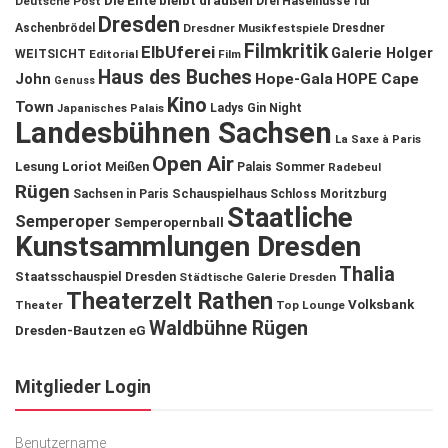
Die Ente bleibt draußen
Deutsche Post
Drei Haselnüsse für
Dresden
Aschenbrödel
Dresdner Musikfestspiele
Dresdner
Filmkritik
ElbUferei
Galerie Holger
WEITSICHT
Editorial
Film
Haus des Buches
John
Hope-Gala
HOPE Cape
Genuss
Kino
Town
Ladys Gin Night
Japanisches Palais
Landesbühnen Sachsen
La Saxe à Paris
Open Air
Lesung
Loriot
Meißen
Palais Sommer
Radebeul
Rügen
Schauspielhaus
Sachsen in Paris
Schloss Moritzburg
Staatliche
Semperoper
Semperopernball
Kunstsammlungen Dresden
Thalia
Staatsschauspiel Dresden
Städtische Galerie Dresden
Theaterzelt Rathen
Volksbank
Theater
Top Lounge
Waldbühne Rügen
Dresden-Bautzen eG
Mitglieder Login
Benutzername