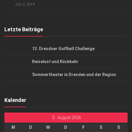
AGB
JULI 3, 2019
Top Gesundheitsforum Dresden / Ostsachsen
Mediadaten
Letzte Beiträge
13. Dresdner Golfball Challenge
Reiselust und Rückkehr
Sommertheater in Dresden und der Region
Kalender
August 2026
M
D
M
D
F
S
S