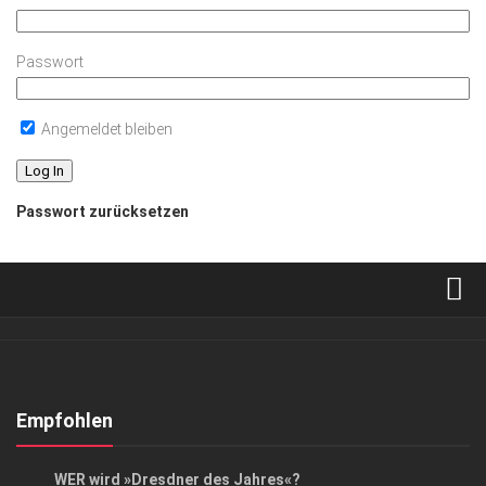
Passwort
Angemeldet bleiben
Passwort zurücksetzen
Verkaufsstellen
Abonnement
Kontakt, Impressum
Empfohlen
Datenschutzerklärung
EVENTS
/
GESELLSCHAFT
WER wird »Dresdner des Jahres«?