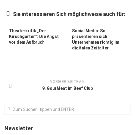
Kunst & Kultur
Sie interessieren Sich möglichweise auch für:
Lifestyle
Ausflug & Reise
Theaterkritik „Der
Social Media: So
Kirschgarten”: Die Angst
präsentieren sich
Podcast
vor dem Aufbruch
Unternehmen richtig im
digitalen Zeitalter
Top Branchen
SACHSEN IN PARIS
VORIGER BEITRAG:
9. GourMeat im Beef Club
Newsletter