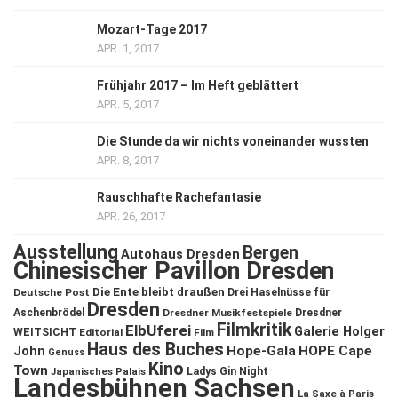
Mozart-Tage 2017
APR. 1, 2017
Frühjahr 2017 – Im Heft geblättert
APR. 5, 2017
Die Stunde da wir nichts voneinander wussten
APR. 8, 2017
Rauschhafte Rachefantasie
APR. 26, 2017
Ausstellung
Bergen
Autohaus Dresden
Chinesischer Pavillon Dresden
Die Ente bleibt draußen
Deutsche Post
Drei Haselnüsse für
Dresden
Aschenbrödel
Dresdner Musikfestspiele
Dresdner
Filmkritik
ElbUferei
Galerie Holger
WEITSICHT
Editorial
Film
Haus des Buches
John
Hope-Gala
HOPE Cape
Genuss
Kino
Town
Ladys Gin Night
Japanisches Palais
Landesbühnen Sachsen
La Saxe à Paris