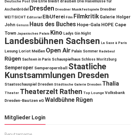
Die Ente bleibt draußen
Deutsche Post
Drei Haselnüsse für
Dresden
Aschenbrödel
Dresdner Musikfestspiele
Dresdner
Filmkritik
ElbUferei
Galerie Holger
WEITSICHT
Editorial
Film
Haus des Buches
John
Hope-Gala
HOPE Cape
Genuss
Kino
Town
Ladys Gin Night
Japanisches Palais
Landesbühnen Sachsen
La Saxe à Paris
Open Air
Lesung
Loriot
Meißen
Palais Sommer
Radebeul
Rügen
Schauspielhaus
Sachsen in Paris
Schloss Moritzburg
Staatliche
Semperoper
Semperopernball
Kunstsammlungen Dresden
Thalia
Staatsschauspiel Dresden
Städtische Galerie Dresden
Theaterzelt Rathen
Volksbank
Theater
Top Lounge
Waldbühne Rügen
Dresden-Bautzen eG
Mitglieder Login
Benutzername