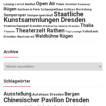
Open Air
Lesung
Loriot
Meißen
Palais Sommer
Radebeul
Rügen
Schauspielhaus
Sachsen in Paris
Schloss Moritzburg
Staatliche
Semperoper
Semperopernball
Kunstsammlungen Dresden
Thalia
Staatsschauspiel Dresden
Städtische Galerie Dresden
Theaterzelt Rathen
Volksbank
Theater
Top Lounge
Waldbühne Rügen
Dresden-Bautzen eG
Archive
Schlagwörter
Ausstellung
Bergen
Autohaus Dresden
Chinesischer Pavillon Dresden