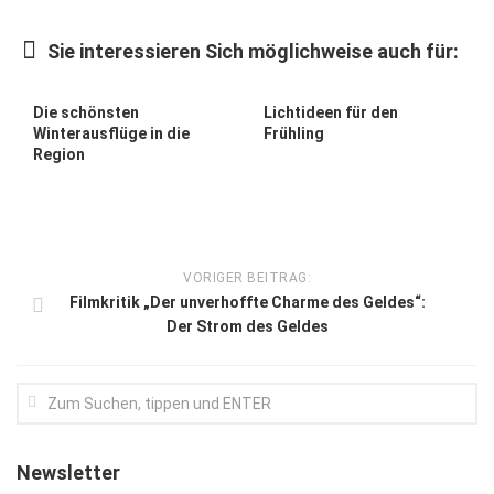
Kunst & Kultur
Sie interessieren Sich möglichweise auch für:
Lifestyle
Ausflug & Reise
Die schönsten
Lichtideen für den
Winterausflüge in die
Frühling
Podcast
Region
Top Branchen
SACHSEN IN PARIS
VORIGER BEITRAG:
Filmkritik „Der unverhoffte Charme des Geldes“:
Der Strom des Geldes
Newsletter