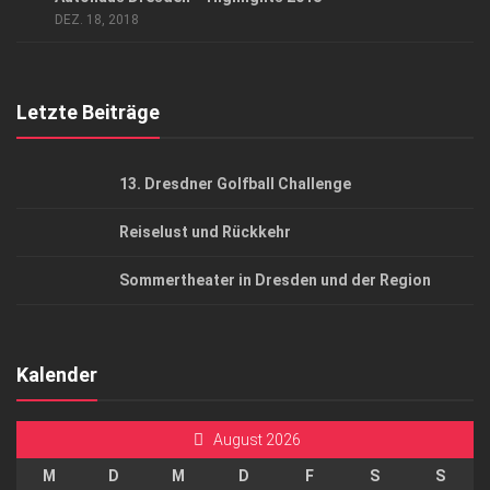
AGB
DEZ. 18, 2018
Top Gesundheitsforum Dresden / Ostsachsen
Mediadaten
Letzte Beiträge
13. Dresdner Golfball Challenge
Reiselust und Rückkehr
Sommertheater in Dresden und der Region
Kalender
August 2026
M
D
M
D
F
S
S