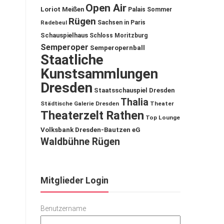
Open Air
Loriot
Meißen
Palais Sommer
Rügen
Sachsen in Paris
Radebeul
Schauspielhaus
Schloss Moritzburg
Semperoper
Semperopernball
Staatliche
Kunstsammlungen
Dresden
Staatsschauspiel Dresden
Thalia
Städtische Galerie Dresden
Theater
Theaterzelt Rathen
Top Lounge
Volksbank Dresden-Bautzen eG
Waldbühne Rügen
Mitglieder Login
Benutzername