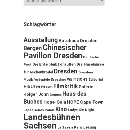
Schlagwörter
Ausstellung
Autohaus Dresden
Chinesischer
Bergen
Pavillon Dresden
Deutsche
Die Ente bleibt draußen
Post
Drei Haselnüsse
Dresden
für Aschenbrödel
Dresdner
Musikfestspiele
Dresdner WEITSICHT
Editorial
Filmkritik
ElbUferei
Galerie
Film
Haus des
Holger John
Genuss
Buches
Hope-Gala
HOPE Cape Town
Kino
Ladys Gin Night
Japanisches Palais
Landesbühnen
Sachsen
Lesung
La Saxe à Paris