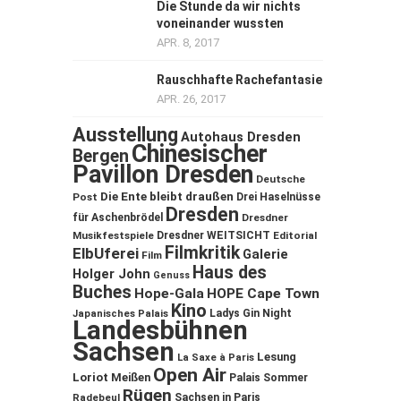
Die Stunde da wir nichts
voneinander wussten
APR. 8, 2017
Rauschhafte Rachefantasie
APR. 26, 2017
Ausstellung
Autohaus Dresden
Chinesischer
Bergen
Pavillon Dresden
Deutsche
Die Ente bleibt draußen
Post
Drei Haselnüsse
Dresden
für Aschenbrödel
Dresdner
Musikfestspiele
Dresdner WEITSICHT
Editorial
Filmkritik
ElbUferei
Galerie
Film
Haus des
Holger John
Genuss
Buches
Hope-Gala
HOPE Cape Town
Kino
Ladys Gin Night
Japanisches Palais
Landesbühnen
Sachsen
Lesung
La Saxe à Paris
Open Air
Loriot
Meißen
Palais Sommer
Rügen
Sachsen in Paris
Radebeul