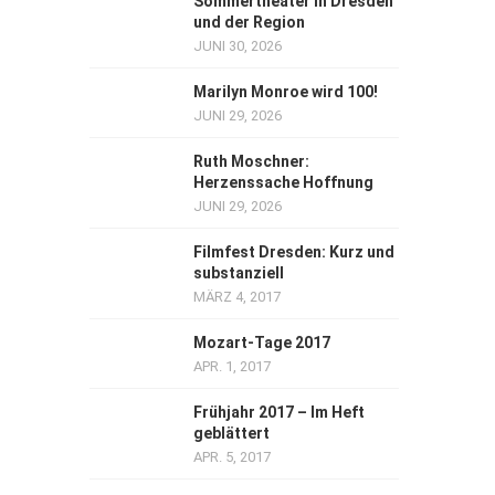
Sommertheater in Dresden
und der Region
JUNI 30, 2026
Marilyn Monroe wird 100!
JUNI 29, 2026
Ruth Moschner:
Herzenssache Hoffnung
JUNI 29, 2026
Filmfest Dresden: Kurz und
substanziell
MÄRZ 4, 2017
Mozart-Tage 2017
APR. 1, 2017
Frühjahr 2017 – Im Heft
geblättert
APR. 5, 2017