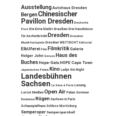
Ausstellung
Autohaus Dresden
Chinesischer
Bergen
Pavillon Dresden
Deutsche
Die Ente bleibt draußen
Post
Drei Haselnüsse
Dresden
für Aschenbrödel
Dresdner
Musikfestspiele
Dresdner WEITSICHT
Editorial
Filmkritik
ElbUferei
Galerie
Film
Haus des
Holger John
Genuss
Buches
Hope-Gala
HOPE Cape Town
Kino
Ladys Gin Night
Japanisches Palais
Landesbühnen
Sachsen
Lesung
La Saxe à Paris
Open Air
Loriot
Meißen
Palais Sommer
Rügen
Sachsen in Paris
Radebeul
Schauspielhaus
Schloss Moritzburg
Semperoper
Semperopernball