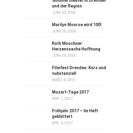
Sommertheater in Dresden
und der Region
JUNI 30, 2026
Marilyn Monroe wird 100!
JUNI 29, 2026
Ruth Moschner:
Herzenssache Hoffnung
JUNI 29, 2026
Filmfest Dresden: Kurz und
substanziell
MÄRZ 4, 2017
Mozart-Tage 2017
APR. 1, 2017
Frühjahr 2017 – Im Heft
geblättert
APR. 5, 2017