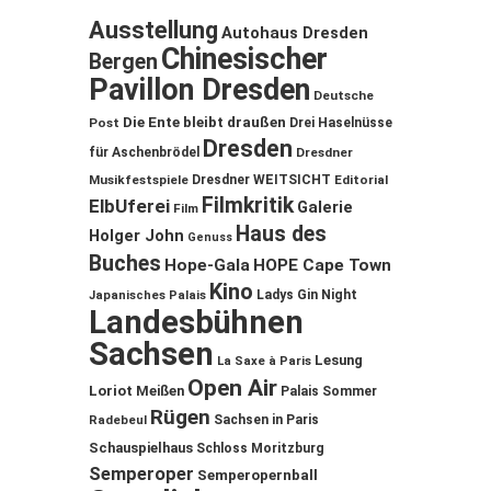
Ausstellung
Autohaus Dresden
Chinesischer
Bergen
Pavillon Dresden
Deutsche
Die Ente bleibt draußen
Post
Drei Haselnüsse
Dresden
für Aschenbrödel
Dresdner
Musikfestspiele
Dresdner WEITSICHT
Editorial
Filmkritik
ElbUferei
Galerie
Film
Haus des
Holger John
Genuss
Buches
Hope-Gala
HOPE Cape Town
Kino
Ladys Gin Night
Japanisches Palais
Landesbühnen
Sachsen
Lesung
La Saxe à Paris
Open Air
Loriot
Meißen
Palais Sommer
Rügen
Sachsen in Paris
Radebeul
Schauspielhaus
Schloss Moritzburg
Semperoper
Semperopernball