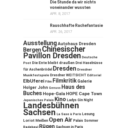
Die Stunde da wir nichts
voneinander wussten
APR. 8, 2017
Rauschhafte Rachefantasie
APR. 26, 2017
Ausstellung
Autohaus Dresden
Chinesischer
Bergen
Pavillon Dresden
Deutsche
Die Ente bleibt draußen
Post
Drei Haselnüsse
Dresden
für Aschenbrödel
Dresdner
Musikfestspiele
Dresdner WEITSICHT
Editorial
Filmkritik
ElbUferei
Galerie
Film
Haus des
Holger John
Genuss
Buches
Hope-Gala
HOPE Cape Town
Kino
Ladys Gin Night
Japanisches Palais
Landesbühnen
Sachsen
Lesung
La Saxe à Paris
Open Air
Loriot
Meißen
Palais Sommer
Rügen
Sachsen in Paris
Radebeul