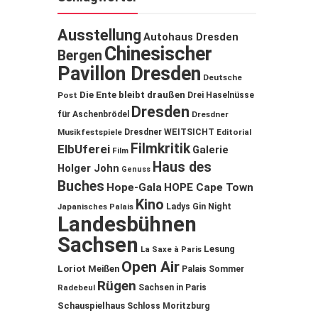
Ausstellung
Autohaus Dresden
Chinesischer
Bergen
Pavillon Dresden
Deutsche
Die Ente bleibt draußen
Post
Drei Haselnüsse
Dresden
für Aschenbrödel
Dresdner
Musikfestspiele
Dresdner WEITSICHT
Editorial
Filmkritik
ElbUferei
Galerie
Film
Haus des
Holger John
Genuss
Buches
Hope-Gala
HOPE Cape Town
Kino
Ladys Gin Night
Japanisches Palais
Landesbühnen
Sachsen
Lesung
La Saxe à Paris
Open Air
Loriot
Meißen
Palais Sommer
Rügen
Sachsen in Paris
Radebeul
Schauspielhaus
Schloss Moritzburg