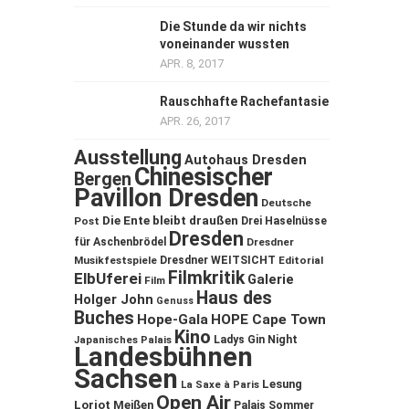
Die Stunde da wir nichts
voneinander wussten
APR. 8, 2017
Rauschhafte Rachefantasie
APR. 26, 2017
Ausstellung
Autohaus Dresden
Chinesischer
Bergen
Pavillon Dresden
Deutsche
Die Ente bleibt draußen
Post
Drei Haselnüsse
Dresden
für Aschenbrödel
Dresdner
Musikfestspiele
Dresdner WEITSICHT
Editorial
Filmkritik
ElbUferei
Galerie
Film
Haus des
Holger John
Genuss
Buches
Hope-Gala
HOPE Cape Town
Kino
Ladys Gin Night
Japanisches Palais
Landesbühnen
Sachsen
Lesung
La Saxe à Paris
Open Air
Loriot
Meißen
Palais Sommer