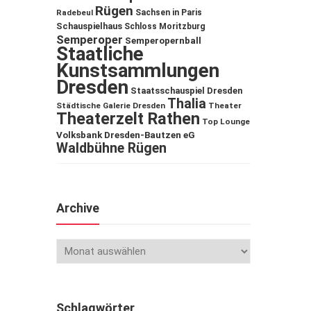
Rügen
Sachsen in Paris
Radebeul
Schauspielhaus
Schloss Moritzburg
Semperoper
Semperopernball
Staatliche
Kunstsammlungen
Dresden
Staatsschauspiel Dresden
Thalia
Städtische Galerie Dresden
Theater
Theaterzelt Rathen
Top Lounge
Volksbank Dresden-Bautzen eG
Waldbühne Rügen
Archive
Schlagwörter