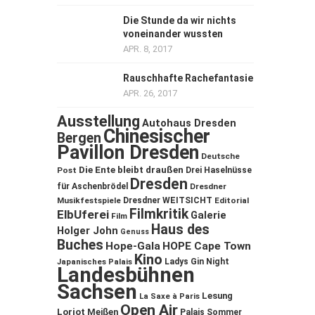
Die Stunde da wir nichts
voneinander wussten
APR. 8, 2017
Rauschhafte Rachefantasie
APR. 26, 2017
Ausstellung
Autohaus Dresden
Chinesischer
Bergen
Pavillon Dresden
Deutsche
Die Ente bleibt draußen
Post
Drei Haselnüsse
Dresden
für Aschenbrödel
Dresdner
Musikfestspiele
Dresdner WEITSICHT
Editorial
Filmkritik
ElbUferei
Galerie
Film
Haus des
Holger John
Genuss
Buches
Hope-Gala
HOPE Cape Town
Kino
Ladys Gin Night
Japanisches Palais
Landesbühnen
Sachsen
Lesung
La Saxe à Paris
Open Air
Loriot
Meißen
Palais Sommer