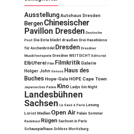
Ausstellung
Autohaus Dresden
Chinesischer
Bergen
Pavillon Dresden
Deutsche
Die Ente bleibt draußen
Post
Drei Haselnüsse
Dresden
für Aschenbrödel
Dresdner
Musikfestspiele
Dresdner WEITSICHT
Editorial
Filmkritik
ElbUferei
Galerie
Film
Haus des
Holger John
Genuss
Buches
Hope-Gala
HOPE Cape Town
Kino
Ladys Gin Night
Japanisches Palais
Landesbühnen
Sachsen
Lesung
La Saxe à Paris
Open Air
Loriot
Meißen
Palais Sommer
Rügen
Sachsen in Paris
Radebeul
Schauspielhaus
Schloss Moritzburg