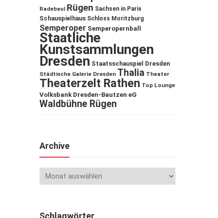
Rügen
Sachsen in Paris
Radebeul
Schauspielhaus
Schloss Moritzburg
Semperoper
Semperopernball
Staatliche
Kunstsammlungen
Dresden
Staatsschauspiel Dresden
Thalia
Städtische Galerie Dresden
Theater
Theaterzelt Rathen
Top Lounge
Volksbank Dresden-Bautzen eG
Waldbühne Rügen
Archive
Schlagwörter