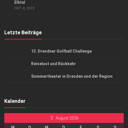
AGB
Elbtal
OKT. 8, 2019
Top Gesundheitsforum Dresden / Ostsachsen
Mediadaten
Letzte Beiträge
13. Dresdner Golfball Challenge
Reiselust und Rückkehr
Sommertheater in Dresden und der Region
Kalender
August 2026
M
D
M
D
F
S
S