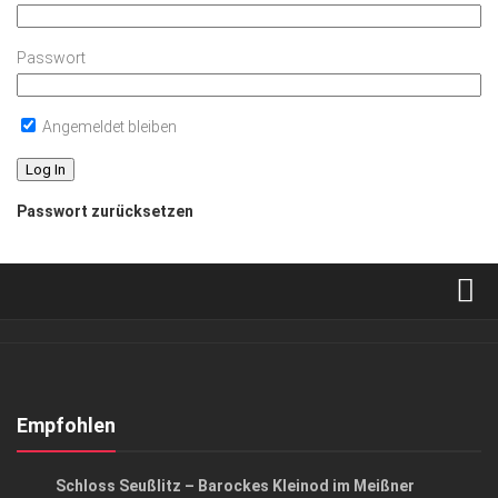
Passwort
Angemeldet bleiben
Passwort zurücksetzen
Verkaufsstellen
Abonnement
Kontakt, Impressum
Empfohlen
Datenschutzerklärung
KUNST & KULTUR
Schloss Seußlitz – Barockes Kleinod im Meißner