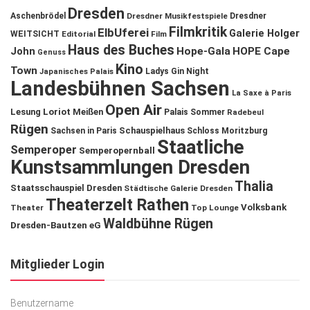
Dresden
Aschenbrödel
Dresdner Musikfestspiele
Dresdner
Filmkritik
ElbUferei
Galerie Holger
WEITSICHT
Editorial
Film
Haus des Buches
John
Hope-Gala
HOPE Cape
Genuss
Kino
Town
Ladys Gin Night
Japanisches Palais
Landesbühnen Sachsen
La Saxe à Paris
Open Air
Lesung
Loriot
Meißen
Palais Sommer
Radebeul
Rügen
Schauspielhaus
Sachsen in Paris
Schloss Moritzburg
Staatliche
Semperoper
Semperopernball
Kunstsammlungen Dresden
Thalia
Staatsschauspiel Dresden
Städtische Galerie Dresden
Theaterzelt Rathen
Volksbank
Theater
Top Lounge
Waldbühne Rügen
Dresden-Bautzen eG
Mitglieder Login
Benutzername