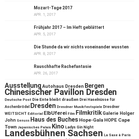
Mozart-Tage 2017
APR. 1, 2017
Frühjahr 2017 – Im Heft geblättert
APR. 5, 2017
Die Stunde da wir nichts voneinander wussten
APR. 8, 2017
Rauschhafte Rachefantasie
APR. 26, 2017
Ausstellung
Bergen
Autohaus Dresden
Chinesischer Pavillon Dresden
Die Ente bleibt draußen
Deutsche Post
Drei Haselnüsse für
Dresden
Aschenbrödel
Dresdner Musikfestspiele
Dresdner
Filmkritik
ElbUferei
Galerie Holger
WEITSICHT
Editorial
Film
Haus des Buches
John
Hope-Gala
HOPE Cape
Genuss
Kino
Town
Ladys Gin Night
Japanisches Palais
Landesbühnen Sachsen
La Saxe à Paris