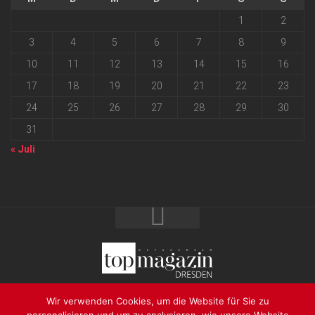
1
2
3
4
5
6
7
8
9
10
11
12
13
14
15
16
17
18
19
20
21
22
23
24
25
26
27
28
29
30
31
« Juli
2026 progressmedia Verlag & Werbeagentur GmbH • Bautzner
Wir verwenden Cookies, um die Website für Sie zu
Landstraße 62 • 01324 Dresden