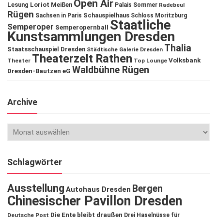
Open Air
Lesung
Loriot
Meißen
Palais Sommer
Radebeul
Rügen
Schauspielhaus
Sachsen in Paris
Schloss Moritzburg
Staatliche
Semperoper
Semperopernball
Kunstsammlungen Dresden
Thalia
Staatsschauspiel Dresden
Städtische Galerie Dresden
Theaterzelt Rathen
Volksbank
Theater
Top Lounge
Waldbühne Rügen
Dresden-Bautzen eG
Archive
Schlagwörter
Ausstellung
Bergen
Autohaus Dresden
Chinesischer Pavillon Dresden
Die Ente bleibt draußen
Deutsche Post
Drei Haselnüsse für