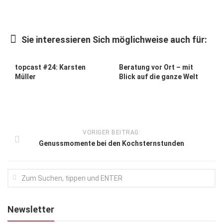
Kunst & Kultur
Lifestyle
Sie interessieren Sich möglichweise auch für:
Ausflug & Reise
topcast #24: Karsten
Beratung vor Ort – mit
Podcast
Müller
Blick auf die ganze Welt
Top Branchen
SACHSEN IN PARIS
VORIGER BEITRAG:
Genussmomente bei den Kochsternstunden
Newsletter