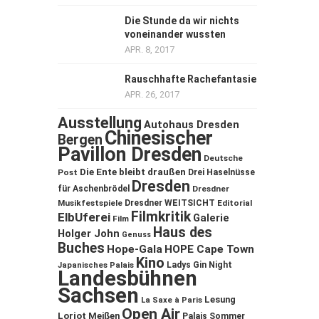
Die Stunde da wir nichts
voneinander wussten
APR. 8, 2017
Rauschhafte Rachefantasie
APR. 26, 2017
Ausstellung
Autohaus Dresden
Chinesischer
Bergen
Pavillon Dresden
Deutsche
Die Ente bleibt draußen
Post
Drei Haselnüsse
Dresden
für Aschenbrödel
Dresdner
Musikfestspiele
Dresdner WEITSICHT
Editorial
Filmkritik
ElbUferei
Galerie
Film
Haus des
Holger John
Genuss
Buches
Hope-Gala
HOPE Cape Town
Kino
Ladys Gin Night
Japanisches Palais
Landesbühnen
Sachsen
Lesung
La Saxe à Paris
Open Air
Loriot
Meißen
Palais Sommer