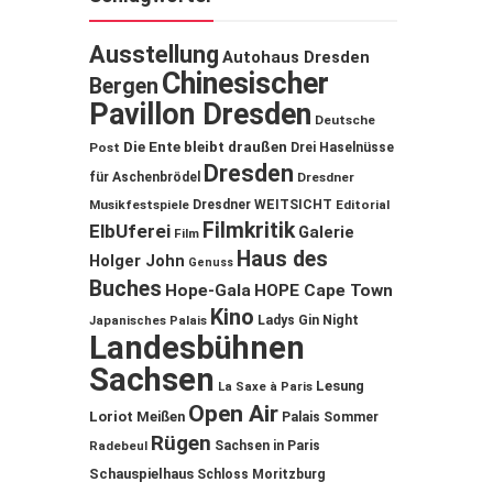
Ausstellung
Autohaus Dresden
Chinesischer
Bergen
Pavillon Dresden
Deutsche
Die Ente bleibt draußen
Post
Drei Haselnüsse
Dresden
für Aschenbrödel
Dresdner
Musikfestspiele
Dresdner WEITSICHT
Editorial
Filmkritik
ElbUferei
Galerie
Film
Haus des
Holger John
Genuss
Buches
Hope-Gala
HOPE Cape Town
Kino
Ladys Gin Night
Japanisches Palais
Landesbühnen
Sachsen
Lesung
La Saxe à Paris
Open Air
Loriot
Meißen
Palais Sommer
Rügen
Sachsen in Paris
Radebeul
Schauspielhaus
Schloss Moritzburg