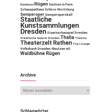
Rügen
Sachsen in Paris
Radebeul
Schauspielhaus
Schloss Moritzburg
Semperoper
Semperopernball
Staatliche
Kunstsammlungen
Dresden
Staatsschauspiel Dresden
Thalia
Städtische Galerie Dresden
Theater
Theaterzelt Rathen
Top Lounge
Volksbank Dresden-Bautzen eG
Waldbühne Rügen
Archive
Schlagwörter