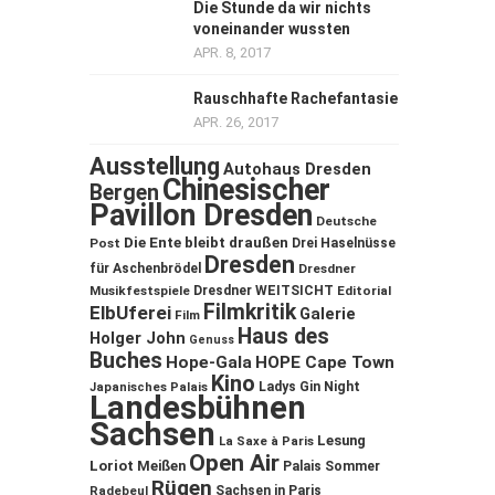
Die Stunde da wir nichts
voneinander wussten
APR. 8, 2017
Rauschhafte Rachefantasie
APR. 26, 2017
Ausstellung
Autohaus Dresden
Chinesischer
Bergen
Pavillon Dresden
Deutsche
Die Ente bleibt draußen
Post
Drei Haselnüsse
Dresden
für Aschenbrödel
Dresdner
Musikfestspiele
Dresdner WEITSICHT
Editorial
Filmkritik
ElbUferei
Galerie
Film
Haus des
Holger John
Genuss
Buches
Hope-Gala
HOPE Cape Town
Kino
Ladys Gin Night
Japanisches Palais
Landesbühnen
Sachsen
Lesung
La Saxe à Paris
Open Air
Loriot
Meißen
Palais Sommer
Rügen
Sachsen in Paris
Radebeul