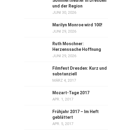
Sommertheater in Dresden
und der Region
JUNI 30, 2026
Marilyn Monroe wird 100!
JUNI 29, 2026
Ruth Moschner:
Herzenssache Hoffnung
JUNI 29, 2026
Filmfest Dresden: Kurz und
substanziell
MÄRZ 4, 2017
Mozart-Tage 2017
APR. 1, 2017
Frühjahr 2017 – Im Heft
geblättert
APR. 5, 2017