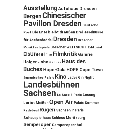
Ausstellung
Autohaus Dresden
Chinesischer
Bergen
Pavillon Dresden
Deutsche
Die Ente bleibt draußen
Post
Drei Haselnüsse
Dresden
für Aschenbrödel
Dresdner
Musikfestspiele
Dresdner WEITSICHT
Editorial
Filmkritik
ElbUferei
Galerie
Film
Haus des
Holger John
Genuss
Buches
Hope-Gala
HOPE Cape Town
Kino
Ladys Gin Night
Japanisches Palais
Landesbühnen
Sachsen
Lesung
La Saxe à Paris
Open Air
Loriot
Meißen
Palais Sommer
Rügen
Sachsen in Paris
Radebeul
Schauspielhaus
Schloss Moritzburg
Semperoper
Semperopernball