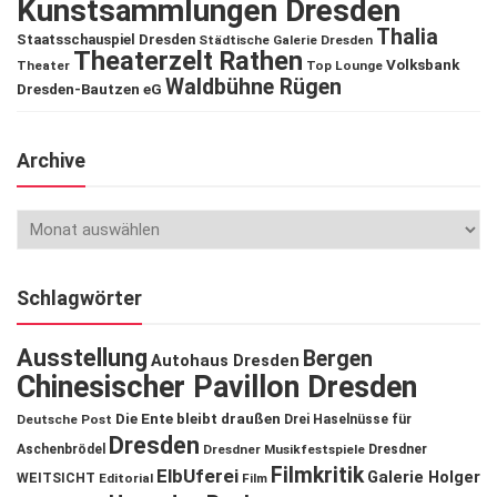
Kunstsammlungen Dresden
Thalia
Staatsschauspiel Dresden
Städtische Galerie Dresden
Theaterzelt Rathen
Volksbank
Theater
Top Lounge
Waldbühne Rügen
Dresden-Bautzen eG
Archive
Schlagwörter
Ausstellung
Bergen
Autohaus Dresden
Chinesischer Pavillon Dresden
Die Ente bleibt draußen
Deutsche Post
Drei Haselnüsse für
Dresden
Aschenbrödel
Dresdner Musikfestspiele
Dresdner
Filmkritik
ElbUferei
Galerie Holger
WEITSICHT
Editorial
Film