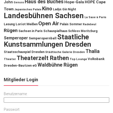
Haus des Buches
John
Hope-Gala
HOPE Cape
Genuss
Kino
Town
Ladys Gin Night
Japanisches Palais
Landesbühnen Sachsen
La Saxe à Paris
Open Air
Lesung
Loriot
Meißen
Palais Sommer
Radebeul
Rügen
Schauspielhaus
Sachsen in Paris
Schloss Moritzburg
Staatliche
Semperoper
Semperopernball
Kunstsammlungen Dresden
Thalia
Staatsschauspiel Dresden
Städtische Galerie Dresden
Theaterzelt Rathen
Volksbank
Theater
Top Lounge
Waldbühne Rügen
Dresden-Bautzen eG
Mitglieder Login
Benutzername
Passwort