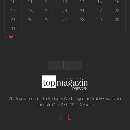
10
11
12
13
14
15
16
17
18
19
20
21
22
23
24
25
26
27
28
29
30
31
« Juli
2026 progressmedia Verlag & Werbeagentur GmbH • Bautzner
Landstraße 62 • 01324 Dresden