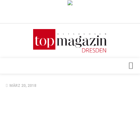
Verkaufsstellen
Abonnement
Kontakt, Impressum
Datenschutzerklärung
AGB
Architektur & Design
MÄRZ 20, 2018
Top Gesundheitsforum Dresden / Ostsachsen
Events
Mediadaten
Genuss
Geschäft
gesund & schön
Gesellschaft