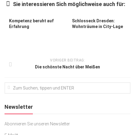
Sie interessieren Sich möglichweise auch für:
Kunst & Kultur
Lifestyle
Kompetenz beruht auf
Schlosseck Dresden:
Erfahrung
Wohnträume in City-Lage
Ausflug & Reise
Podcast
Top Branchen
VORIGER BEITRAG:
SACHSEN IN PARIS
Die schönste Nacht über Meißen
Newsletter
Abonnieren Sie unseren Newsletter