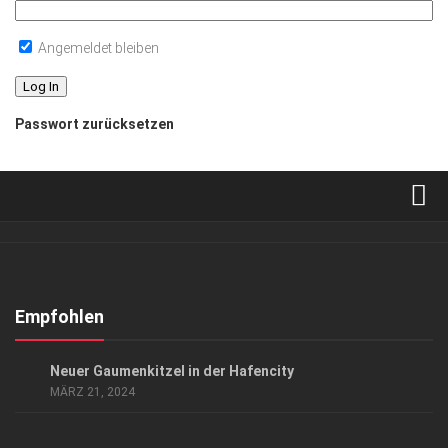
Angemeldet bleiben
Passwort zurücksetzen
Verkaufsstellen
Abonnement
Kontakt, Impressum
Empfohlen
Datenschutzerklärung
GENUSS
Neuer Gaumenkitzel in der Hafencity
AGB
MÄRZ 21, 2024
Top Gesundheitsforum Dresden / Ostsachsen