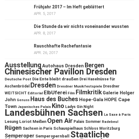
Frühjahr 2017 – Im Heft geblättert
APR. 5, 2017
Die Stunde da wir nichts voneinander wussten
APR. 8, 2017
Rauschhafte Rachefantasie
APR. 26, 2017
Ausstellung
Bergen
Autohaus Dresden
Chinesischer Pavillon Dresden
Die Ente bleibt draußen
Deutsche Post
Drei Haselnüsse für
Dresden
Aschenbrödel
Dresdner Musikfestspiele
Dresdner
Filmkritik
ElbUferei
Galerie Holger
WEITSICHT
Editorial
Film
Haus des Buches
John
Hope-Gala
HOPE Cape
Genuss
Kino
Town
Ladys Gin Night
Japanisches Palais
Landesbühnen Sachsen
La Saxe à Paris
Open Air
Lesung
Loriot
Meißen
Palais Sommer
Radebeul
Rügen
Schauspielhaus
Sachsen in Paris
Schloss Moritzburg
Staatliche
Semperoper
Semperopernball