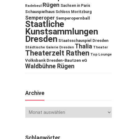
Rügen
Sachsen in Paris
Radebeul
Schauspielhaus
Schloss Moritzburg
Semperoper
Semperopernball
Staatliche
Kunstsammlungen
Dresden
Staatsschauspiel Dresden
Thalia
Städtische Galerie Dresden
Theater
Theaterzelt Rathen
Top Lounge
Volksbank Dresden-Bautzen eG
Waldbühne Rügen
Archive
Schlagwörter