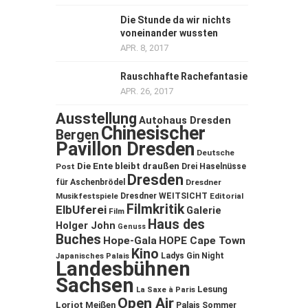
Die Stunde da wir nichts
voneinander wussten
APR. 8, 2017
Rauschhafte Rachefantasie
APR. 26, 2017
Ausstellung
Autohaus Dresden
Chinesischer
Bergen
Pavillon Dresden
Deutsche
Die Ente bleibt draußen
Post
Drei Haselnüsse
Dresden
für Aschenbrödel
Dresdner
Musikfestspiele
Dresdner WEITSICHT
Editorial
Filmkritik
ElbUferei
Galerie
Film
Haus des
Holger John
Genuss
Buches
Hope-Gala
HOPE Cape Town
Kino
Ladys Gin Night
Japanisches Palais
Landesbühnen
Sachsen
Lesung
La Saxe à Paris
Open Air
Loriot
Meißen
Palais Sommer