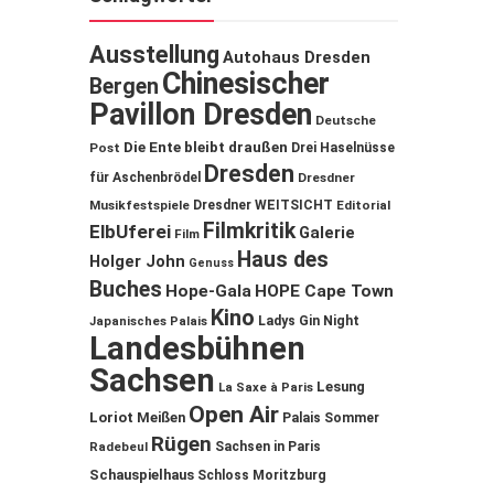
Ausstellung
Autohaus Dresden
Chinesischer
Bergen
Pavillon Dresden
Deutsche
Die Ente bleibt draußen
Post
Drei Haselnüsse
Dresden
für Aschenbrödel
Dresdner
Musikfestspiele
Dresdner WEITSICHT
Editorial
Filmkritik
ElbUferei
Galerie
Film
Haus des
Holger John
Genuss
Buches
Hope-Gala
HOPE Cape Town
Kino
Ladys Gin Night
Japanisches Palais
Landesbühnen
Sachsen
Lesung
La Saxe à Paris
Open Air
Loriot
Meißen
Palais Sommer
Rügen
Sachsen in Paris
Radebeul
Schauspielhaus
Schloss Moritzburg