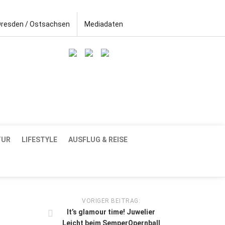
Dresden / Ostsachsen
Mediadaten
TUR
LIFESTYLE
AUSFLUG & REISE
VORIGER BEITRAG:
It’s glamour time! Juwelier
Leicht beim SemperOpernball