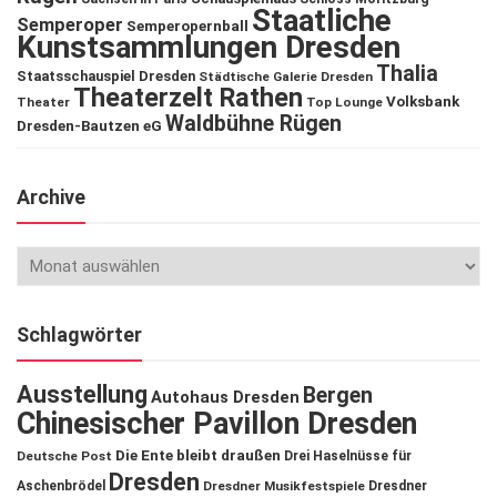
Staatliche
Semperoper
Semperopernball
Kunstsammlungen Dresden
Thalia
Staatsschauspiel Dresden
Städtische Galerie Dresden
Theaterzelt Rathen
Volksbank
Theater
Top Lounge
Waldbühne Rügen
Dresden-Bautzen eG
Archive
Schlagwörter
Ausstellung
Bergen
Autohaus Dresden
Chinesischer Pavillon Dresden
Die Ente bleibt draußen
Deutsche Post
Drei Haselnüsse für
Dresden
Aschenbrödel
Dresdner Musikfestspiele
Dresdner