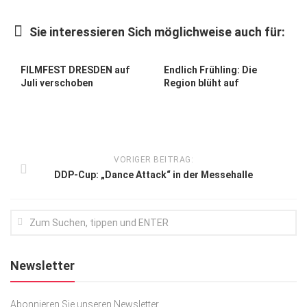
Kunst & Kultur
Sie interessieren Sich möglichweise auch für:
Lifestyle
Ausflug & Reise
FILMFEST DRESDEN auf
Endlich Frühling: Die
Juli verschoben
Region blüht auf
Podcast
Top Branchen
SACHSEN IN PARIS
VORIGER BEITRAG:
DDP-Cup: „Dance Attack“ in der Messehalle
Newsletter
Abonnieren Sie unseren Newsletter