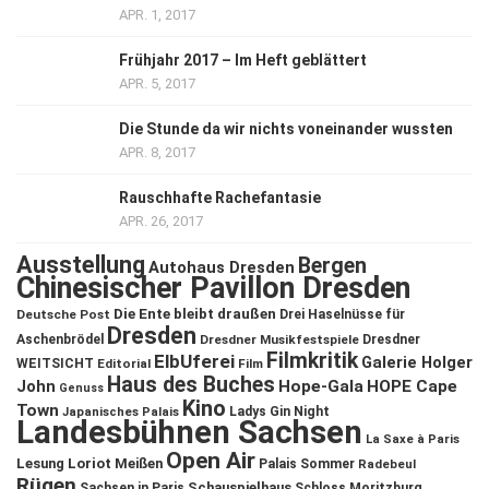
APR. 1, 2017
Frühjahr 2017 – Im Heft geblättert
APR. 5, 2017
Die Stunde da wir nichts voneinander wussten
APR. 8, 2017
Rauschhafte Rachefantasie
APR. 26, 2017
Ausstellung
Bergen
Autohaus Dresden
Chinesischer Pavillon Dresden
Die Ente bleibt draußen
Deutsche Post
Drei Haselnüsse für
Dresden
Aschenbrödel
Dresdner Musikfestspiele
Dresdner
Filmkritik
ElbUferei
Galerie Holger
WEITSICHT
Editorial
Film
Haus des Buches
John
Hope-Gala
HOPE Cape
Genuss
Kino
Town
Ladys Gin Night
Japanisches Palais
Landesbühnen Sachsen
La Saxe à Paris
Open Air
Lesung
Loriot
Meißen
Palais Sommer
Radebeul
Rügen
Schauspielhaus
Sachsen in Paris
Schloss Moritzburg