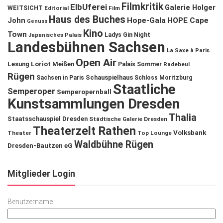
Filmkritik
ElbUferei
Galerie Holger
WEITSICHT
Editorial
Film
Haus des Buches
John
Hope-Gala
HOPE Cape
Genuss
Kino
Town
Ladys Gin Night
Japanisches Palais
Landesbühnen Sachsen
La Saxe à Paris
Open Air
Lesung
Loriot
Meißen
Palais Sommer
Radebeul
Rügen
Schauspielhaus
Sachsen in Paris
Schloss Moritzburg
Staatliche
Semperoper
Semperopernball
Kunstsammlungen Dresden
Thalia
Staatsschauspiel Dresden
Städtische Galerie Dresden
Theaterzelt Rathen
Volksbank
Theater
Top Lounge
Waldbühne Rügen
Dresden-Bautzen eG
Mitglieder Login
Benutzername