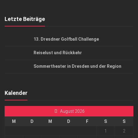
Top Gesundheitsforum Dresden / Ostsachsen
Mediadaten
Letzte Beiträge
13. Dresdner Golfball Challenge
Reiselust und Rückkehr
Sommertheater in Dresden und der Region
Kalender
August 2026
M
D
M
D
F
S
S
1
2