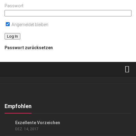
Passwort
Angemeldet bleiben
Passwort zurücksetzen
Verkaufsstellen
Abonnement
Kontakt, Impressum
Empfohlen
Datenschutzerklärung
GESELLSCHAFT
Exzellente Vorzeichen
AGB
DEZ. 14, 2017