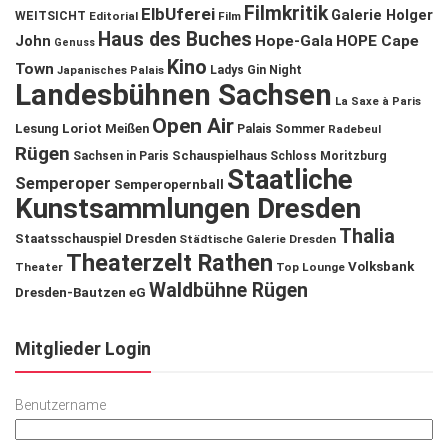
Filmkritik
ElbUferei
Galerie Holger
WEITSICHT
Editorial
Film
Haus des Buches
John
Hope-Gala
HOPE Cape
Genuss
Kino
Town
Ladys Gin Night
Japanisches Palais
Landesbühnen Sachsen
La Saxe à Paris
Open Air
Lesung
Loriot
Meißen
Palais Sommer
Radebeul
Rügen
Schauspielhaus
Sachsen in Paris
Schloss Moritzburg
Staatliche
Semperoper
Semperopernball
Kunstsammlungen Dresden
Thalia
Staatsschauspiel Dresden
Städtische Galerie Dresden
Theaterzelt Rathen
Volksbank
Theater
Top Lounge
Waldbühne Rügen
Dresden-Bautzen eG
Mitglieder Login
Benutzername