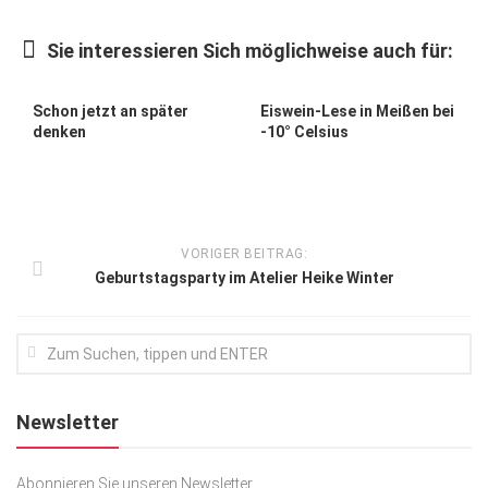
Kunst & Kultur
Sie interessieren Sich möglichweise auch für:
Lifestyle
Ausflug & Reise
Schon jetzt an später
Eiswein-Lese in Meißen bei
denken
-10° Celsius
Podcast
Top Branchen
SACHSEN IN PARIS
VORIGER BEITRAG:
Geburtstagsparty im Atelier Heike Winter
Newsletter
Abonnieren Sie unseren Newsletter