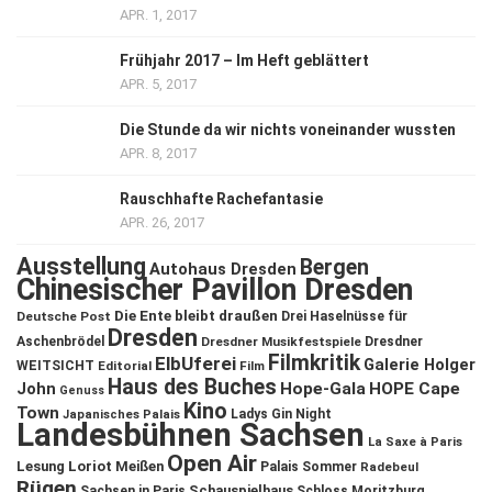
APR. 1, 2017
Frühjahr 2017 – Im Heft geblättert
APR. 5, 2017
Die Stunde da wir nichts voneinander wussten
APR. 8, 2017
Rauschhafte Rachefantasie
APR. 26, 2017
Ausstellung
Bergen
Autohaus Dresden
Chinesischer Pavillon Dresden
Die Ente bleibt draußen
Deutsche Post
Drei Haselnüsse für
Dresden
Aschenbrödel
Dresdner Musikfestspiele
Dresdner
Filmkritik
ElbUferei
Galerie Holger
WEITSICHT
Editorial
Film
Haus des Buches
John
Hope-Gala
HOPE Cape
Genuss
Kino
Town
Ladys Gin Night
Japanisches Palais
Landesbühnen Sachsen
La Saxe à Paris
Open Air
Lesung
Loriot
Meißen
Palais Sommer
Radebeul
Rügen
Schauspielhaus
Sachsen in Paris
Schloss Moritzburg