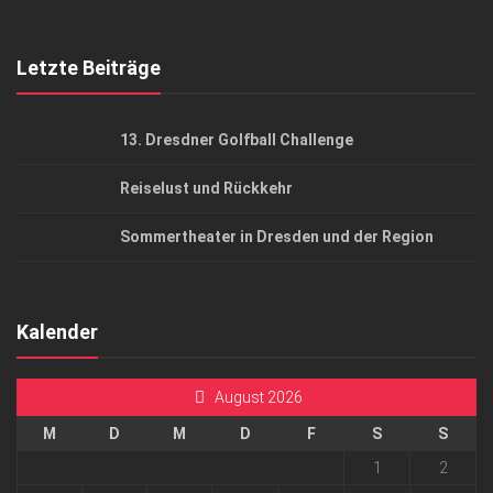
Top Gesundheitsforum Dresden / Ostsachsen
Mediadaten
Letzte Beiträge
13. Dresdner Golfball Challenge
Reiselust und Rückkehr
Sommertheater in Dresden und der Region
Kalender
August 2026
M
D
M
D
F
S
S
1
2