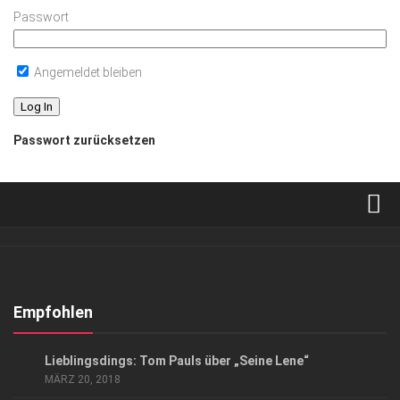
Passwort
Angemeldet bleiben
Passwort zurücksetzen
Verkaufsstellen
Abonnement
Kontakt, Impressum
Empfohlen
Datenschutzerklärung
GESELLSCHAFT
/
KUNST & KULTUR
Lieblingsdings: Tom Pauls über „Seine Lene“
AGB
MÄRZ 20, 2018