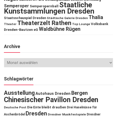
Staatliche
Semperoper
Semperopernball
Kunstsammlungen Dresden
Thalia
Staatsschauspiel Dresden
Städtische Galerie Dresden
Theaterzelt Rathen
Volksbank
Theater
Top Lounge
Waldbühne Rügen
Dresden-Bautzen eG
Archive
Schlagwörter
Ausstellung
Bergen
Autohaus Dresden
Chinesischer Pavillon Dresden
Die Ente bleibt draußen
Deutsche Post
Drei Haselnüsse für
Dresden
Aschenbrödel
Dresdner Musikfestspiele
Dresdner