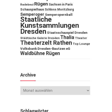
Rügen
Sachsen in Paris
Radebeul
Schauspielhaus
Schloss Moritzburg
Semperoper
Semperopernball
Staatliche
Kunstsammlungen
Dresden
Staatsschauspiel Dresden
Thalia
Städtische Galerie Dresden
Theater
Theaterzelt Rathen
Top Lounge
Volksbank Dresden-Bautzen eG
Waldbühne Rügen
Archive
Schlagwörter