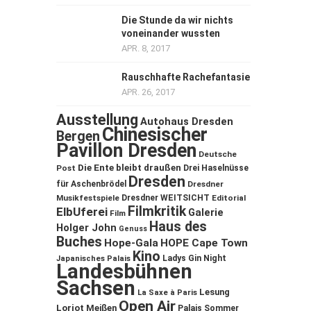
Die Stunde da wir nichts
voneinander wussten
APR. 8, 2017
Rauschhafte Rachefantasie
APR. 26, 2017
Ausstellung
Autohaus Dresden
Chinesischer
Bergen
Pavillon Dresden
Deutsche
Die Ente bleibt draußen
Post
Drei Haselnüsse
Dresden
für Aschenbrödel
Dresdner
Musikfestspiele
Dresdner WEITSICHT
Editorial
Filmkritik
ElbUferei
Galerie
Film
Haus des
Holger John
Genuss
Buches
Hope-Gala
HOPE Cape Town
Kino
Ladys Gin Night
Japanisches Palais
Landesbühnen
Sachsen
Lesung
La Saxe à Paris
Open Air
Loriot
Meißen
Palais Sommer