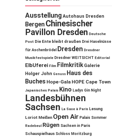
Ausstellung
Autohaus Dresden
Chinesischer
Bergen
Pavillon Dresden
Deutsche
Die Ente bleibt draußen
Post
Drei Haselnüsse
Dresden
für Aschenbrödel
Dresdner
Musikfestspiele
Dresdner WEITSICHT
Editorial
Filmkritik
ElbUferei
Galerie
Film
Haus des
Holger John
Genuss
Buches
Hope-Gala
HOPE Cape Town
Kino
Ladys Gin Night
Japanisches Palais
Landesbühnen
Sachsen
Lesung
La Saxe à Paris
Open Air
Loriot
Meißen
Palais Sommer
Rügen
Sachsen in Paris
Radebeul
Schauspielhaus
Schloss Moritzburg