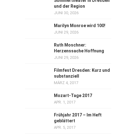
Sommertheater in Dresden
und der Region
JUNI 30, 2026
Marilyn Monroe wird 100!
JUNI 29, 2026
Ruth Moschner:
Herzenssache Hoffnung
JUNI 29, 2026
Filmfest Dresden: Kurz und
substanziell
MÄRZ 4, 2017
Mozart-Tage 2017
APR. 1, 2017
Frühjahr 2017 – Im Heft
geblättert
APR. 5, 2017