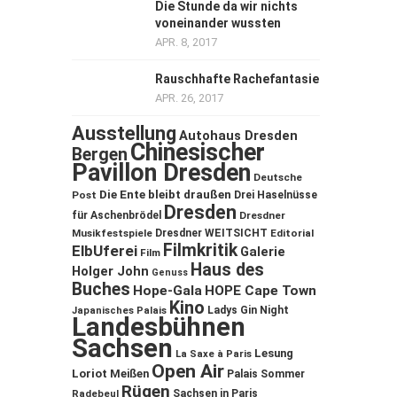
Die Stunde da wir nichts
voneinander wussten
APR. 8, 2017
Rauschhafte Rachefantasie
APR. 26, 2017
Ausstellung
Autohaus Dresden
Chinesischer
Bergen
Pavillon Dresden
Deutsche
Die Ente bleibt draußen
Post
Drei Haselnüsse
Dresden
für Aschenbrödel
Dresdner
Musikfestspiele
Dresdner WEITSICHT
Editorial
Filmkritik
ElbUferei
Galerie
Film
Haus des
Holger John
Genuss
Buches
Hope-Gala
HOPE Cape Town
Kino
Ladys Gin Night
Japanisches Palais
Landesbühnen
Sachsen
Lesung
La Saxe à Paris
Open Air
Loriot
Meißen
Palais Sommer
Rügen
Sachsen in Paris
Radebeul