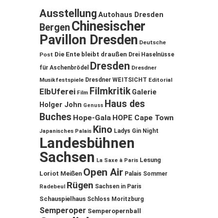
Ausstellung
Autohaus Dresden
Chinesischer
Bergen
Pavillon Dresden
Deutsche
Die Ente bleibt draußen
Post
Drei Haselnüsse
Dresden
für Aschenbrödel
Dresdner
Musikfestspiele
Dresdner WEITSICHT
Editorial
Filmkritik
ElbUferei
Galerie
Film
Haus des
Holger John
Genuss
Buches
Hope-Gala
HOPE Cape Town
Kino
Ladys Gin Night
Japanisches Palais
Landesbühnen
Sachsen
Lesung
La Saxe à Paris
Open Air
Loriot
Meißen
Palais Sommer
Rügen
Sachsen in Paris
Radebeul
Schauspielhaus
Schloss Moritzburg
Semperoper
Semperopernball