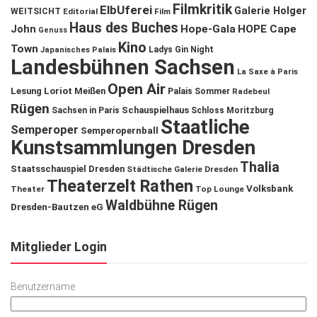
Filmkritik
ElbUferei
Galerie Holger
WEITSICHT
Editorial
Film
Haus des Buches
John
Hope-Gala
HOPE Cape
Genuss
Kino
Town
Ladys Gin Night
Japanisches Palais
Landesbühnen Sachsen
La Saxe à Paris
Open Air
Lesung
Loriot
Meißen
Palais Sommer
Radebeul
Rügen
Schauspielhaus
Sachsen in Paris
Schloss Moritzburg
Staatliche
Semperoper
Semperopernball
Kunstsammlungen Dresden
Thalia
Staatsschauspiel Dresden
Städtische Galerie Dresden
Theaterzelt Rathen
Volksbank
Theater
Top Lounge
Waldbühne Rügen
Dresden-Bautzen eG
Mitglieder Login
Benutzername