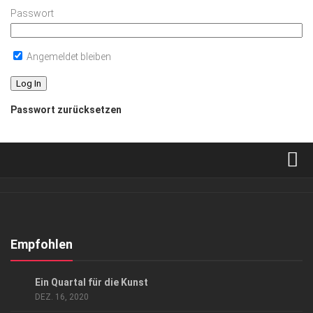
Passwort
Angemeldet bleiben
Passwort zurücksetzen
Verkaufsstellen
Abonnement
Kontakt, Impressum
Empfohlen
Datenschutzerklärung
KUNST & KULTUR
Ein Quartal für die Kunst
AGB
DEZ. 16, 2020