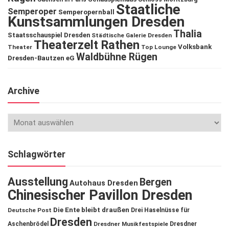
Staatliche
Semperoper
Semperopernball
Kunstsammlungen Dresden
Thalia
Staatsschauspiel Dresden
Städtische Galerie Dresden
Theaterzelt Rathen
Volksbank
Theater
Top Lounge
Waldbühne Rügen
Dresden-Bautzen eG
Archive
Schlagwörter
Ausstellung
Bergen
Autohaus Dresden
Chinesischer Pavillon Dresden
Die Ente bleibt draußen
Deutsche Post
Drei Haselnüsse für
Dresden
Aschenbrödel
Dresdner Musikfestspiele
Dresdner