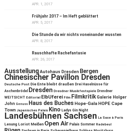
APR. 1, 2017
Frühjahr 2017 – Im Heft geblättert
APR. 5, 2017
Die Stunde da wir nichts voneinander wussten
APR. 8, 2017
Rauschhafte Rachefantasie
APR. 26, 2017
Ausstellung
Bergen
Autohaus Dresden
Chinesischer Pavillon Dresden
Die Ente bleibt draußen
Deutsche Post
Drei Haselnüsse für
Dresden
Aschenbrödel
Dresdner Musikfestspiele
Dresdner
Filmkritik
ElbUferei
Galerie Holger
WEITSICHT
Editorial
Film
Haus des Buches
John
Hope-Gala
HOPE Cape
Genuss
Kino
Town
Ladys Gin Night
Japanisches Palais
Landesbühnen Sachsen
La Saxe à Paris
Open Air
Lesung
Loriot
Meißen
Palais Sommer
Radebeul
Rügen
Schauspielhaus
Sachsen in Paris
Schloss Moritzburg