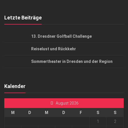
Top Gesundheitsforum Dresden / Ostsachsen
Mediadaten
Letzte Beiträge
13. Dresdner Golfball Challenge
Reiselust und Rückkehr
Sommertheater in Dresden und der Region
Kalender
August 2026
M
D
M
D
F
S
S
1
2